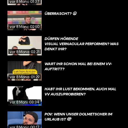
vor 8 Monaten
01:37
ÜBERRASCHT? 😦
vor 8 Monaten
02:50
DÜRFEN HÖRENDE
VISUAL VERNACULAR PERFORMEN? WAS
DENKT IHR?
vor 8 Monaten
02:21
WART IHR SCHON MAL BEI EINEM VV-
AUFTRITT?
vor 8 Monaten
01:29
HABT IHR LUST BEKOMMEN, AUCH MAL
VV AUSZUPROBIEREN? ⠀
vor 8 Monaten
03:34
POV: WENN UNSER DOLMETSCHER IM
URLAUB IST 🫣
vor 8 Monaten
00:17