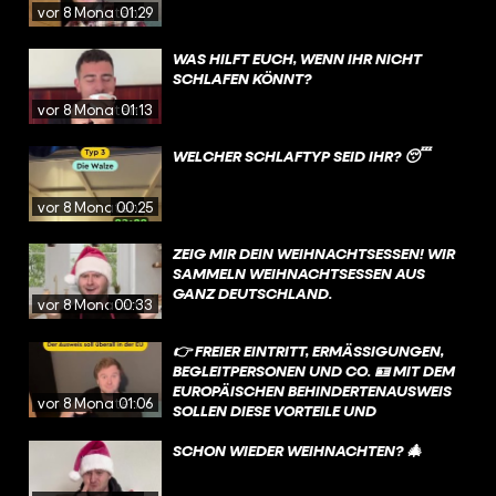
vor 8 Monaten
01:29
WAS HILFT EUCH, WENN IHR NICHT
SCHLAFEN KÖNNT?
vor 8 Monaten
01:13
WELCHER SCHLAFTYP SEID IHR? 😴
vor 8 Monaten
00:25
ZEIG MIR DEIN WEIHNACHTSESSEN! WIR
SAMMELN WEIHNACHTSESSEN AUS
GANZ DEUTSCHLAND.
vor 8 Monaten
00:33
👉 FREIER EINTRITT, ERMÄSSIGUNGEN, B
EGLEITPERSONEN UND CO. 🪪 MIT DEM E
UROPÄISCHEN BEHINDERTENAUSWEIS S
vor 8 Monaten
01:06
OLLEN DIESE VORTEILE UND V
ERGÜNSTIGUNGEN IN ZUKUNFT IN A
LLEN EU-LÄNDERN GELTEN❗
SCHON WIEDER WEIHNACHTEN? 🎄