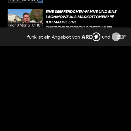
EINE SEEPFERDCHEN-FAHNE UND EINE
LACHMÖWE ALS MASKOTTCHEN? 🎌
ICH MACHE EINE
vor 8 Monaten
01:10
TIERISCHE ENTDECKUNGSTOUR BEI
DEN DEAFLYMPICS ☺️
funk ist ein Angebot von
und
WAS EIN WAHNSINN! 🤯
vor 8 Monaten
01:35
ERKENNT SICH JEMAND VON EUCH
WIEDER?
vor 8 Monaten
00:52
WAS FÜR EIN KRIMI! TOBIAS FRANZ UND
HENRIK TEMPLIN HOLEN
BEACHVOLLEYBALL-GOLD BEI DEN
vor 9 Monaten
02:11
DEAFLYMPICS!🏅
WIE SEHT IHR DIE KRITIK?
vor 9 Monaten
03:22