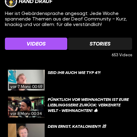
HAND DRAUF
Hier ist Gebärdensprache angesagt: Jede Woche
spannende Themen aus der Deaf Community – Kurz,
knackig und vor allem: für alle verständlich!
VIDEOS
STORIES
653 Videos
SEID IHR AUCH WIE TYP 4?!
vor 7 Monaten
00:59
PÜNKTLICH VOR WEIHNACHTEN IST EURE
LIEBLINGSSERIE ZURÜCK: VERKEHRTE
WELT - WEIHNACHTEN! 🎄
vor 8 Monaten
00:34
DEIN ERNST, KATALONIEN?! 💩