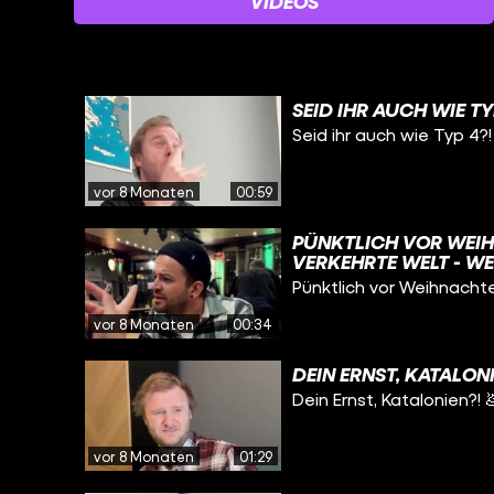
VIDEOS
SEID IHR AUCH WIE TY
Seid ihr auch wie Typ 4?!
vor 8 Monaten
00:59
PÜNKTLICH VOR WEIH
VERKEHRTE WELT - WE
Pünktlich vor Weihnachte
vor 8 Monaten
00:34
DEIN ERNST, KATALONI
Dein Ernst, Katalonien?! 
vor 8 Monaten
01:29