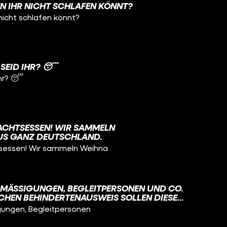
NN IHR NICHT SCHLAFEN KÖNNT?
 nicht schlafen könnt?
SEID IHR? 😴
ihr? 😴
NACHTSESSEN! WIR SAMMELN
US GANZ DEUTSCHLAND.
tsessen! Wir sammeln Weihna
ERMÄSSIGUNGEN, BEGLEITPERSONEN UND CO. 
HEN BEHINDERTENAUSWEIS SOLLEN DIESE V
STIGUNGEN IN ZUKUNFT IN ALLEN EU-L
ßigungen, Begleitpersonen