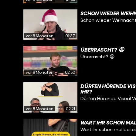
SCHON WIEDER WEIH
Schon wieder Weihnacht
vor 8 Monaten
01:37
ÜBERRASCHT? 😦
Überrascht? 😦
vor 8 Monaten
02:50
DÜRFEN HÖRENDE VI
IHR?
Dürfen Hörende Visual 
vor 8 Monaten
02:21
WART IHR SCHON MAL 
Wart ihr schon mal bei e