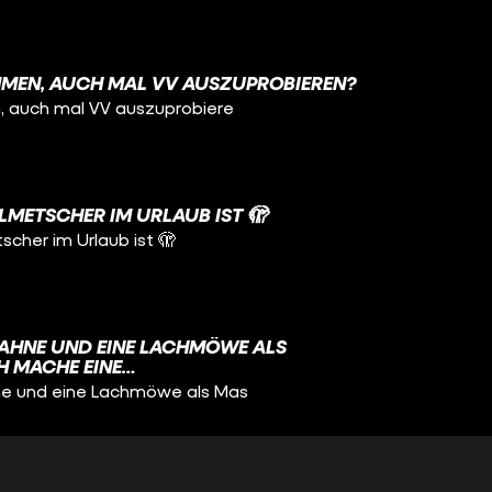
OMMEN, AUCH MAL VV AUSZUPROBIEREN? ⠀
, auch mal VV auszuprobiere
LMETSCHER IM URLAUB IST 🫣
cher im Urlaub ist 🫣
FAHNE UND EINE LACHMÖWE ALS
H MACHE EINE
NGSTOUR BEI DEN DEAFLYMPICS ☺️
ne und eine Lachmöwe als Mas
