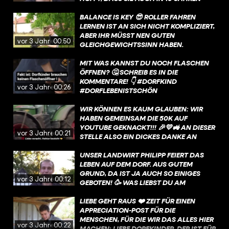
WEITERHIN ALS LANDWIRTIN ARBEITEN
KANN. WARUM? DAS ERKLÄRT SIE EUCH
BALANCE IS KEY 😎 ROLLER FAHREN
IM VIDEO. #ZUKUNFT #LANDWIRTIN
LERNEN IST AN SICH NICHT KOMPLIZIERT,
#LANDWIRT #FRAGEINENLANDWIRT
ABER IHR MÜSST NEN GUTEN
vor 3 Jahren
00:50
#LANDWIRTSCHAFT #BAUERNHOF
GLEICHGEWICHTSSINN HABEN.
#HUNDERTHEKTARHEIMAT #FUNK
ANSONSTEN HAUT’S EUCH VOM ROLLER.
🤯 WUSSTET IHR, DASS IHR EUREN
MIT WAS KANNST DU NOCH FLASCHEN
GLEICHGEWICHTSSINN GANZ EASY
ÖFFNEN? 🤔 SCHREIB ES IN DIE
TESTEN KÖNNT? DAFÜR MÜSST IHR EUCH
KOMMENTARE! 👇 #DORFKIND
vor 3 Jahren
00:26
AUF EIN BEIN STELLEN, DIE AUGEN
#DORFLEBENISTSCHÖN
SCHLIESSEN UND DIE POSITION FÜR 30 S
#LANDWIRTSCHAFT
EKUNDEN HALTEN. WENN IHR DAS N
#HUNDERTHEKTARHEIMAT #FUNK
WIR KÖNNEN ES KAUM GLAUBEN: WIR
ICHT SCHAFFT, SOLLTET IHR U
HABEN GEMEINSAM DIE 50K AUF
NBEDINGT EUREN G
YOUTUBE GEKNACKT!!! 🎉💛🚜 AN DIESER
vor 3 Jahren
00:21
LEICHGEWICHTSSINN TRAINIEREN. 🥲 I
STELLE ALSO EIN DICKES DANKE AN
HR KÖNNT BEISPIELSWEISE DIE W
EUCH AKA DIE WELTBESTE COMMUNITY
AAGEPOSITION MACHEN, AUF NEM B
💚 MITTLERWEILE 73 VIDEOS GIBT ES
UNSER LANDWIRT PHILIPP FEIERT DAS
AUMSTAMM ODER HOLZBALKEN B
JETZT BEI #HUNDERTHEKTARHEIMAT
LEBEN AUF DEM DORF. AUS GUTEM
ALANCIEREN. ☺️ DADURCH TRAINIERT I
AUF YT - IN DENEN WIR EUCH AUF DIE
GRUND, DA IST JA AUCH SO EINIGES
vor 3 Jahren
00:12
HR NICHT NUR EUREN G
HÖFE UNSERER HOSTS, ZU WILDEN
GEBOTEN! 🥳 WAS LIEBST DU AM
LEICHGEWICHTSSINN, SONDERN S
CHALLENGES UND DURCH DEN ALLTAG
DORFLEBEN? SCHREIB ES UNS IN DIE
TÄRKT AUCH EURE T
IN DER LANDWIRTSCHAFT
KOMMENTARE UND MARKIER DEINE
LIEBE GEHT RAUS ❤️ ZEIT FÜR EINEN
IEFENMUSKULATUR. 💪 SEID IHR SCHON M
MITGENOMMEN HABEN. FETTES
FREUNDE 👇🏼 #LANDWIRT #LANDLEBEN
APPRECIATION-POST FÜR DIE
AL VOM ROLLER GEFLOGEN? S
SHOUTOUT ALSO AUCH AN UNSERE
#STADTLEBEN #LANDVSSTADT
MENSCHEN, FÜR DIE WIR DAS ALLES HIER
vor 3 Jahren
00:22
CHREIBT’S UNS IN DIE KOMMENTARE! ✍️
TOLLEN HOSTS 🫶 WIR SIND SUPER
#DORFKINDMOMENTE #DORFLEBEN
MACHEN: LIEBE DORFKINDER, DER IST FÜR