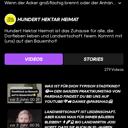
Wenn der Acker großflächig brennt oder der Anhänger mit der Ernte in der Kurve umkippt – Shit happens 💩Landwirt Michel reagiert auf EURE Ernte-FAILS!😳🤌
HUNDERT HEKTAR HEIMAT
Hundert Hektar Heimat ist das Zuhause für alle, die
Dorfleben lieben und Landwirtschaft feiern. Kommt mit
(uns) auf den Bauernhof!
VIDEOS
STORIES
279 Videos
WAS IST FÜR DICH TYPISCH STADTKIND?
😂👀 DEN GANZEN PRAKTIKUMSTAG VON
PARSHAD FINDEST DU BEI UNS AUF
vor 3 Jahren
00:29
YOUTUBE!💛🚜 DANKE @PARSHAD🤗
#FUNK #HUNDERTHEKTARHEIMAT
#LANDWIRTIN #STADTKIND #DORFKIND
LANDWIRTSCHAFT IST LEIDENSCHAFT,
ABER KANN MAN FÜR IMMER BÄUERIN
BLEIBEN? 👩‍🌾🔮 BIO LANDWIRTIN JOSI
vor 3 Jahren
00:35
HOFFT, DASS SIE AUCH IN 10 JAHREN