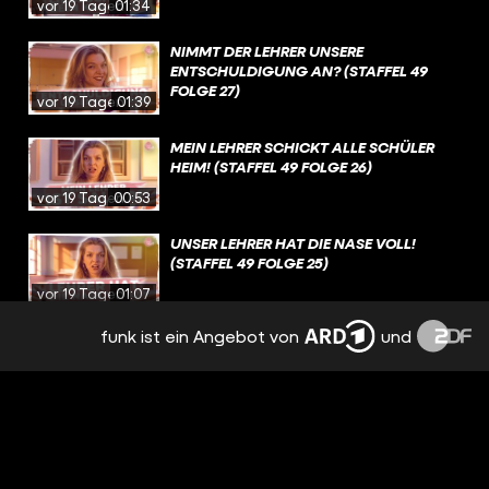
vor 19 Tagen
01:34
NIMMT DER LEHRER UNSERE
ENTSCHULDIGUNG AN? (STAFFEL 49
FOLGE 27)
vor 19 Tagen
01:39
MEIN LEHRER SCHICKT ALLE SCHÜLER
HEIM! (STAFFEL 49 FOLGE 26)
vor 19 Tagen
00:53
UNSER LEHRER HAT DIE NASE VOLL!
(STAFFEL 49 FOLGE 25)
vor 19 Tagen
01:07
funk ist ein Angebot von
und
FLIEGT MEIN LEHRER RAUS?! (STAFFEL 49
FOLGE 24)
vor 19 Tagen
01:43
DER PRANK GING ZU WEIT! (STAFFEL 49
FOLGE 23)
vor einem
Monat
01:10