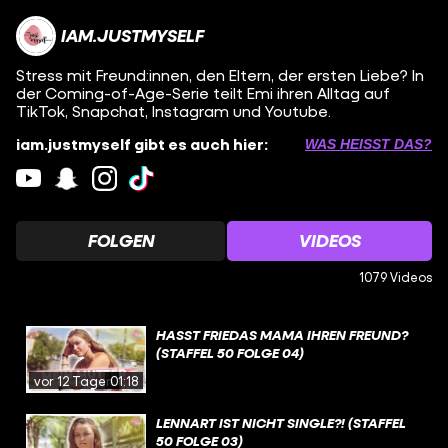
IAM.JUSTMYSELF
Stress mit Freund:innen, den Eltern, der ersten Liebe? In
der Coming-of-Age-Serie teilt Emi ihren Alltag auf
TikTok, Snapchat, Instagram und Youtube.
iam.justmyself gibt es auch hier:
WAS HEISST DAS?
FOLGEN
VIDEOS
1079 Videos
HASST FRIEDAS MAMA IHREN FREUND?
(STAFFEL 50 FOLGE 04)
vor 12 Tagen
01:18
LENNART IST NICHT SINGLE?! (STAFFEL
50 FOLGE 03)