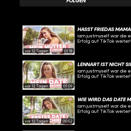
FOLGEN
HASST FRIEDAS MAMA 
iam.justmyself war die e
Erfolg auf TikTok weiter!
vor 12 Tagen
01:18
LENNART IST NICHT SI
iam.justmyself war die e
Erfolg auf TikTok weiter!
vor 12 Tagen
01:09
WIE WIRD DAS DATE M
iam.justmyself war die e
Erfolg auf TikTok weiter!
vor 12 Tagen
00:52