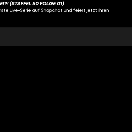
I?! (STAFFEL 50 FOLGE 01)
rste Live-Serie auf Snapchat und feiert jetzt ihren
DIE WAHRHEIT! (STAFFEL 49 FOLGE 35)
rste Live-Serie auf Snapchat und feiert jetzt ihren
UF?! (STAFFEL 49 FOLGE 34)
rste Live-Serie auf Snapchat und feiert jetzt ihren
HUNG!? (STAFFEL 49 FOLGE 33)
rste Live-Serie auf Snapchat und feiert jetzt ihren