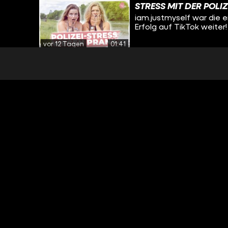
STRESS MIT DER POLIZE
iam.justmyself war die e
Erfolg auf TikTok weiter!
vor 12 Tagen
01:41
MEIN VATER ERFÄHRT 
iam.justmyself war die e
Erfolg auf TikTok weiter!
vor 19 Tagen
01:38
FLIEGT JETZT ALLES A
iam.justmyself war die e
Erfolg auf TikTok weiter!
vor 19 Tagen
01:34
WIR FAKEN EINE BEZIE
iam.justmyself war die e
Erfolg auf TikTok weiter!
vor 19 Tagen
01:30