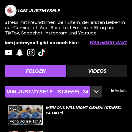
IAM.JUSTMYSELF
Stress mit Freund:innen, den Eltern, der ersten Liebe? In
der Coming-of-Age-Serie teilt Emi ihren Alltag auf
TikTok, Snapchat, Instagram und Youtube.
iam.justmyself gibt es auch hier:
WAS HEISST DAS?
FOLGEN
VIDEOS
16 Videos
IAM.JUSTMYSELF - STAFFEL 24
MEIN ONS WILL NICHT GEHEN! (STAFFEL
S24E1
24 TAG 1)
vor 5 Jahren
13:18