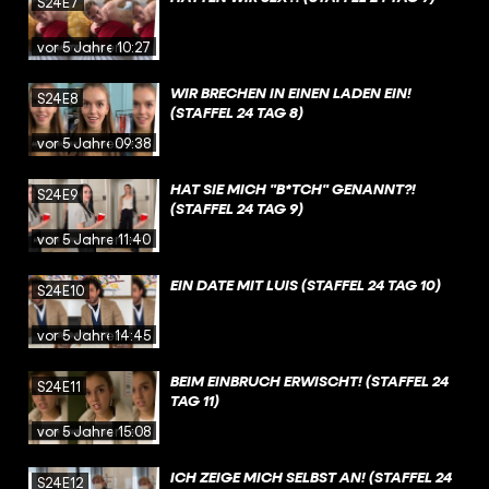
S24E7
vor 5 Jahren
10:27
WIR BRECHEN IN EINEN LADEN EIN!
S24E8
(STAFFEL 24 TAG 8)
vor 5 Jahren
09:38
HAT SIE MICH "B*TCH" GENANNT?!
S24E9
(STAFFEL 24 TAG 9)
vor 5 Jahren
11:40
EIN DATE MIT LUIS (STAFFEL 24 TAG 10)
S24E10
vor 5 Jahren
14:45
BEIM EINBRUCH ERWISCHT! (STAFFEL 24
S24E11
TAG 11)
vor 5 Jahren
15:08
ICH ZEIGE MICH SELBST AN! (STAFFEL 24
S24E12