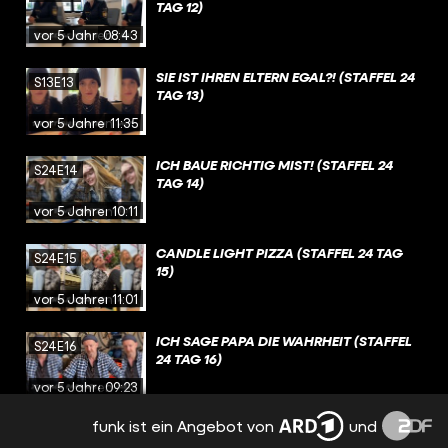
TAG 12)
vor 5 Jahren
08:43
SIE IST IHREN ELTERN EGAL?! (STAFFEL 24
S13E13
TAG 13)
vor 5 Jahren
11:35
ICH BAUE RICHTIG MIST! (STAFFEL 24
S24E14
TAG 14)
vor 5 Jahren
10:11
CANDLE LIGHT PIZZA (STAFFEL 24 TAG
S24E15
15)
vor 5 Jahren
11:01
ICH SAGE PAPA DIE WAHRHEIT (STAFFEL
S24E16
24 TAG 16)
vor 5 Jahren
09:23
funk ist ein Angebot von
und