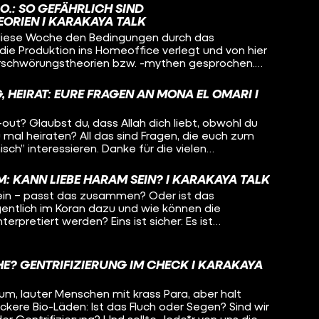
.: SO GEFÄHRLICH SIND
RIEN I KARAKAYA TALK
 diese Woche den Bedingungen durch das
die Produktion ins Homeoffice verlegt und von hier
rschwörungstheorien bzw. -mythen gesprochen.
sind die Moderatorin Aisha Camara und der Rapper
ür die Bildungsstätte Anne Frank, einem Zentrum
 HEIRAT: EURE FRAGEN AN MONA EL OMARI I
 und Beratung und begegnet Verschwörungsmythen
Arbeit. Amewu wiederum hatte zuletzt öffentlich
out? Glaubst du, dass Allah dich liebt, obwohl du
Lovelock geäußert. Der hatte über seine Social-
mal heiraten? All das sind Fragen, die euch zum
ngstheorien verbreitet, sie mit tausenden
ch” interessieren. Danke für die vielen
rn teilt und nicht kritisch eingeordnet.
ram, Bubus! Ihr wollt Antworten? Kriegt ihr!
: KANN LIEBE HARAM SEIN? I KARAKAYA TALK
ein – passt das zusammen? Oder ist das
entlich im Koran dazu und wie können die
rpretiert werden? Eins ist sicher: Es ist
cher wissen wir: Mit diesem Thema begeben wir
n. Aber wir wären nicht KARAKAYA TALK, wenn wir
ndeln würden! Deswegen: Habubis, wir hoffen, ihr
HE? GENTRIFIZIERUNG IM CHECK I KARAKAYA
l an und genau so viele Aha-Momente wie wir!
rum, lauter Menschen mit krass Para, aber halt
kere Bio-Läden: Ist das Fluch oder Segen? Sind wir
er Gentrifizierung? Und sollte Jede*r von uns die