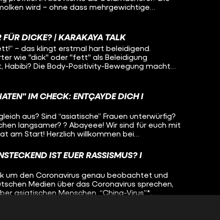
ibt es sowas wie sauberes Geld beim Sponsoring
molken wird – ohne dass mehrgewichtige
che Kern der Bewegung, davon etwas haben? Oder
 der Gesellschaft, endlich mal zu checken, dass
R FÜR DICKE? | KARAKAYA TALK
fett!” – das klingt erstmal hart beleidigend.
r wie "dick" oder "fett" als Beleidigung
, Habibi? Die Body-Positivity-Bewegung macht
er vier Millionen Instagram-Posts gibt es zum
” und zwölf Millionen zu “bodypositive”. Schön und
IATEN” IM CHECK: ENTÇAYDE DICH I
 Die Posts kommen nicht nur von mehrgewichtigen
 viele User*innen nutzen den Hashtag für sich:
gleich aus? Sind “asiatische” Frauen unterwürfig?
, cis-gelesene, durchtrainierte und Diät-besessene
schen langsamer? ? Abayeee! Wir sind für euch mit
 Hashtag #BodyPositivity. Aber wem gehört er
t am Start! Herzlich willkommen bei
jemandem gehören? Es gibt viele Posts mit
ifen Klischees auf und lassen Personen mit ost-
ielsweise „Mein Körper, mein Tempel: Gönnt euch
ackground bewerten, was sie von ihnen halten!
sst die Chiasamen mit Basilikumdressing nicht”.
NSTECKEND IST EUER RASSISMUS? I
he?
k um den Coronavirus genau beobachtet und
eutschen Medien über das Coronavirus sprechen,
er asiatischen Menschen. “China-Virus”*,
Gefahr”?!* – geht’s noch?! Liebe deutsche
s bei dir? Für Begriffe wie diese haben wir ein
FÜR DICH, HATE FÜR MICH | KARAKAYA TALK
en!