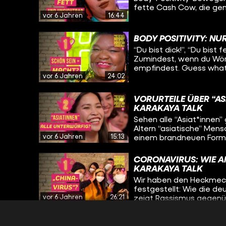
sind, Nein sagen? Und g
fette Cash Cow, die ge
überhaupt?
vor 6 Jahren
16:44
Menschen, der eigentli
hilft gerade dieser Hype
alle Körper bombe sind?
BODY POSITIVITY: NU
“Du bist dick!”, “Du bist 
Zumindest, wenn du Wörte
empfindest. Guess what
vor 6 Jahren
24:02
genau das NICHT! Die Body-Positivity-Bewegung liegt in den sozialen
Medien hart im Trend. Üb
Hashtag “Body Positivity
VORURTEILE ÜBER “AS
gut, aber das Ding ist:
KARAKAYA TALK
Menschen ?. Übertrieben
Sehen alle “Asiat*innen” 
Dünne, nicht-behinderte
Altern “asiatische” Men
Menschen verwenden den
vor 6 Jahren
15:13
einem brandneuen Forma
eigentlich und darf er 
#Entçaydedich!? Wir gre
Überschriften wie beisp
und südostasiatischem B
ein Schaumbad und verge
CORONAVIRUS: WIE A
Ist das der Sinn der Sac
KARAKAYA TALK
Wir haben den Heckmec
festgestellt: Wie die d
vor 6 Jahren
26:21
zeigt Rassismus gegenüb
“Chinaseuche”*, “Gelbe 
Medienlandschaft, was lo
BLACKFISHING: FAME 
Hühnchen mit dir zu rupf