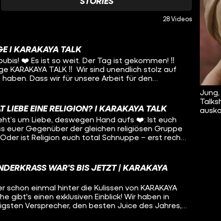
STORIES
28 Videos
LGE I KARAKAYA TALK
ubis! ❤️ Es ist so weit. Der Tag ist gekommen! ‼️
lge KARAKAYA TALK ‼️ Wir sind unendlich stolz auf
haben. Dass wir für unsere Arbeit für den
l-Springer-Preis nominiert wurden, macht uns sehr
Jung,
elnen Arbeitstag haben wir versucht, unsere Vision
Talks
nd Blickwinkel zu beleuchten, die oft
T LIEBE EINE RELIGION? I KARAKAYA TALK
ausk
❤️ Marginalisierte Menschen hinter und vor der
ht’s um Liebe, deswegen Hand aufs ❤️: Ist euch
n. ❤️ Wie Geschwister zu streiten und niemals
ss euer Gegenüber der gleichen religiösen Gruppe
 Oder ist Religion euch total Schnuppe – erst recht
le haben viele religiöse Communities ihre ganz
 z.B. “Minder” für Muslim*innen, “J Swipe” für
n Mingle” für christliche Menschen. Was meint ihr:
NDERKRASS WAR'S BIS JETZT | KARAKAYA
iebe eh keine Religion haben? ?
er schon einmal hinter die Kulissen von KARAKAYA
 gibt's einen exklusiven Einblick! Wir haben in
igsten Versprecher, den besten Juice des Jahres,
-the-Scenes-Eindrücke für euch rausgesucht: