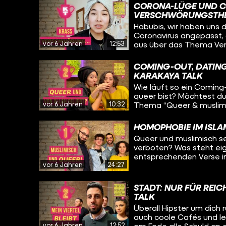
Lachkick garantiert!
CORONA-LÜGE UND CO
VERSCHWÖRUNGSTHEO
Habubis, wir haben uns
Coronavirus angepasst, 
vor 6 Jahren
12:53
aus über das Thema Ve
Per Video zugeschaltet 
Amewu. Aisha arbeitet f
COMING-OUT, DATING,
für politische Bildung
KARAKAYA TALK
immer wieder bei ihrer 
Wie läuft so ein Coming-
Kritik an YouTuber Leon 
queer bist? Möchtest du 
Media-Kanäle Verschwöru
vor 6 Jahren
10:32
Thema “Queer & muslimis
Followerinnen und Followe
Einsendungen über Instag
HOMOPHOBIE IM ISLAM
Queer und muslimisch s
verboten? Was steht eig
entsprechenden Verse inte
vor 6 Jahren
24:27
kompliziert. Genauso si
uns in ein Haifischbecke
dieses Thema nicht beha
STADT: NUR FÜR REIC
habt eure Schwimmflüge
TALK
Überall Hipster um dich 
auch coole Cafés und lec
vor 6 Jahren
12:52
am Ende alle Schuld an d