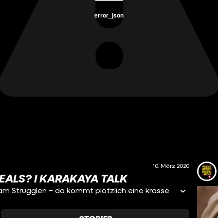
error_json
10. März 2020
EALS? I KARAKAYA TALK
Ihr habt euer eigenes Business gestartet und seid am Strugglen – da kommt plötzlich eine krasse Marke und bietet euch richtig stabiles Sponsoring an. Einziger Haken: Das, was hinter der Marke steckt, ist eine Katastrophe. Was machen?? Fakt ist: Eine ganze Reihe an Brands und Unternehmen sind eigentlich voll problematisch, weil sie verwerfliche Moves machen. Aber warum nicht mit dreckigem Geld etwas Sauberes machen, wovon am Ende benachteiligte Personen profitieren könnten? Yani warum sollen ausgerechnet diejenigen, die auf das Geld angewiesen sind, Nein sagen? Und gibt es sowas wie sauberes Geld beim Sponsoring überhaupt?