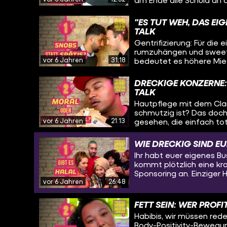
Möglichkeit haben, sich
Habubis, wir räumen auf
"ES TUT WEH, DAS EI
krassesten Klischees übe
TALK
zum Beispiel ob ihr euch
Gentrifizierung: Für die 
sogar auf dem Land) zu 
rumzuhängen und sweete
vor 6 Jahren
31:18
bedeutet es höhere Mie
werden. Wen trifft es am
auch Vorteile, wenn ein 
DRECKIGE KONZERNE: 
TALK
Hautpflege mit dem Claim 
schmutzig ist? Das doch
vor 6 Jahren
21:13
gesehen, die einfach tot
Kinnlade und fragt euch
es, um Unternehmen zur 
WIE DRECKIG SIND E
Boykott? In dieser Folge 
Ihr habt euer eigenes B
kommt plötzlich eine kra
Sponsoring an. Einziger 
vor 6 Jahren
26:48
Katastrophe. Was machen
Unternehmen sind eigentl
Moves machen. Aber wa
FETT SEIN: WER PROF
machen, wovon am Ende 
Habibis, wir müssen rede
Yani warum sollen ausge
Body-Positivity-Bewegung