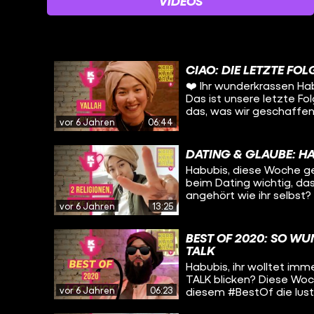
VIDEOS
CIAO: DIE LETZTE FO
❤️ Ihr wunderkrassen Hab
Das ist unsere letzte Fo
das, was wir geschaffen 
vor 6 Jahren
06:44
Grimme- und für den Axe
glücklich. An jedem einz
umzusetzen: ❤️ Themen u
DATING & GLAUBE: HA
vernachlässigt werden. 
Habubis, diese Woche ge
Kamera zu repräsentiere
beim Dating wichtig, da
vergessen zu lachen!
angehört wie ihr selbst?
vor 6 Jahren
13:25
in der Liebe? Mittlerwei
eigenen Dating-Apps, wie
Jüd*innen oder “Christia
BEST OF 2020: SO WU
Gute Sache? Oder kann L
TALK
Habubis, ihr wolltet imm
TALK blicken? Diese Woche
vor 6 Jahren
06:23
diesem #BestOf die lust
aber auch einige Behind