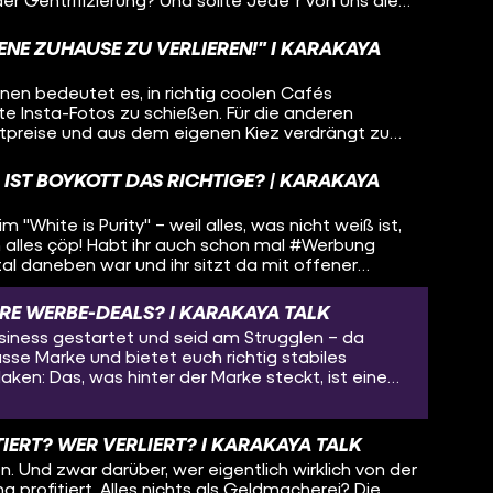
 'ne Wohnung im Stadtzentrum leisten zu können?
 und scannen die wichtigsten Fragen und
GENE ZUHAUSE ZU VERLIEREN!" I KARAKAYA
r Gentrifizierung. Es wird zerhackt und gefragt,
 selbst vorstellen könntet, am Stadtrand (oder
einen bedeutet es, in richtig coolen Cafés
wohnen. “Entçayde dich”!
 Insta-Fotos zu schießen. Für die anderen
tpreise und aus dem eigenen Kiez verdrängt zu
 härtesten, wer hat Schuld – und gibt es vielleicht
Stadtviertel aufgewertet wird?
IST BOYKOTT DAS RICHTIGE? | KARAKAYA
"White is Purity" – weil alles, was nicht weiß ist,
 alles çöp! Habt ihr auch schon mal #Werbung
al daneben war und ihr sitzt da mit offener
, was ihr jetzt machen sollt? Welche Methoden gibt
Verantwortung zu ziehen? Call-Out? Call-In?
URE WERBE-DEALS? I KARAKAYA TALK
checken wir, was wirklich effektiv ist!
usiness gestartet und seid am Strugglen – da
sse Marke und bietet euch richtig stabiles
Haken: Das, was hinter der Marke steckt, ist eine
?? Fakt ist: Eine ganze Reihe an Brands und
ich voll problematisch, weil sie verwerfliche
rum nicht mit dreckigem Geld etwas Sauberes
ITIERT? WER VERLIERT? I KARAKAYA TALK
benachteiligte Personen profitieren könnten?
n. Und zwar darüber, wer eigentlich wirklich von der
rechnet diejenigen, die auf das Geld angewiesen
 profitiert. Alles nichts als Geldmacherei? Die