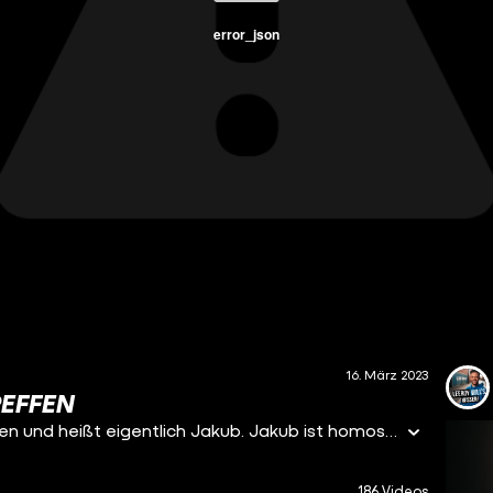
error_json
16. März 2023
REFFEN
Kweengypsy ist bekannt als die kurdische Draqqueen und heißt eigentlich Jakub. Jakub ist homosexuell und glaubt an Allah - dafür muss er sich regelmäßig mit Beleidigungen, Vorwürfen und Angriffen auseinandersetzen. Gypsy trifft in diesem Video auf Samir - Samir ist Islamlehrer und Imam, also eine Art Gebetsleiter in einer Moschee. Er lebt strikt nach dem Koran und sagt, dass Gypsys Sexualität und ihr Lifestyle nicht mit dem Islam zu vereinbaren sind.
186 Videos