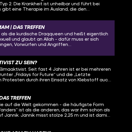
yp 2. Die Krankheit ist unheilbar und führt bei
Spülmaschine. Er schrie um Hilfe, weinte und
 gibt eine Therapie im Ausland, die den
em Leben ab. Doch nach 8 Stunden erlebte Deniz
ehr Zeit verschaffen kann. Robin hätte 2020
n den Helfern gefunden und konnte mithilfe eines
dlung gehabt, doch Corona machte es ihm damals
n. Nun ist er zurück in Deutschland und möchte
iegen. Nun treffe ich Robin nach zwei Jahren erneut
 sprechen – auch, weil es so viele nicht mehr
AM | DAS TREFFEN
e es ihm aktuell geht und ob er die Therapie
als die kurdische Draqqueen und heißt eigentlich
nnte.
uell und glaubt an Allah - dafür muss er sich
ungen, Vorwürfen und Angriffen
 trifft in diesem Video auf Samir - Samir ist
so eine Art Gebetsleiter in einer Moschee. Er lebt
d sagt, dass Gypsys Sexualität und ihr Lifestyle
IVIST ZU SEIN?
ereinbaren sind.
 Klimaaktivist. Seit fast 4 Jahren ist er bei mehreren
runter „Fridays for Future“ und die „Letzte
en Protesten durch ihren Einsatz von Klebstoff auch
Kleber“ bekannt geworden sind. Tink setzt sich
Umwelt- und Klimaschutz ein und war auch bei den
erath dabei. Bei den Aktionen blockiert er Straßen
DAS TREFFEN
, dass er dort viel Polizeigewalt erlebt. Tink ist für
asie auf die Welt gekommen - die häufigste Form
 bereit, darunter auch, sich an Straßen
“anders” ist als die anderen, das war ihm schon als
h der rechtlichen Konsequenzen bewusst und hat,
uf Jannik. Jannik misst stolze 2,25 m und ist damit
chts zu verlieren. Ich treffe Tink heute und werde
nsch in Deutschland. Wie die beiden durchs
h festklebt und ob das wirklich ein vertretbares
 Hürden sie schon meistern mussten, das
hen dabei zu Schaden kommen.
ideo.