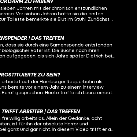
 DICKDARM ZU HABEN?
t sieben Jahren mit der chronisch entzündlichen
cerosa. Vor sieben Jahren hatte sie die ersten
 Toilette bemerkte sie Blut im Stuhl. Zunächst
te etwas Falsches gegessen. Als sich diese
gten, wusste sie: Das ist nicht normal! Beinahe
n. Ihr Dünndarm sei kurz vorm Platzen gewesen.
NSPENDER | DAS TREFFEN
rationen über sich ergehen lassen. Nach
hren, dass sie durch eine Samenspende entstanden
entherapie hat sie ihren gesamten Dickdarm
hr biologischer Vater ist. Die Suche nach ihren
ür den Rest ihres Lebens mit einem künstlichen
on aufgegeben, als sich Jahre später Dietrich bei
ie ihren Darm entleert. Ich treffe Mara heute und
Erwachsener entschied er sich dazu, Samenspender
e damit lebt und wie ihr Umfeld auf die Krankheit
ndwann einmal auf seine leibliche Tochter stoßen
 nicht gerechnet.
PROSTITUIERTE ZU SEIN?
und arbeitet auf der Hamburger Reeperbahn als
 uns bereits vor einem Jahr zu einem Interview
n Beruf gesprochen. Heute treffe ich Laura erneut
auch viele spannende Fragen aus der Community
TRIFFT ARBEITER | DAS TREFFEN
 freiwillig arbeitslos. Allein der Gedanke, acht
en, ist für ihn der absolute Horror und
ei ganz und gar nicht. In diesem Video trifft er auf
eigene Meinung vertritt. Kai ist Koch und geht seit