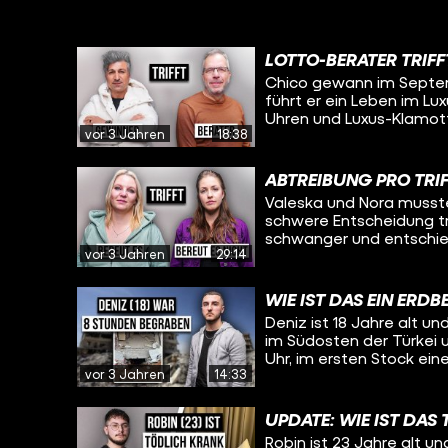
LOTTO-BERATER TRIFF
Chico gewann im Septem
führt er ein Leben im Lu
Uhren und Luxus-Klamott
vor 3 Jahren
18:38
Geheimnis und spricht d
den Empfehlungen der Exp
treffen darf, ist ein abso
ABTREIBUNG PRO TRIF
Hochgewinnberater und h
Valeska und Nora musste
beglückwünscht. Der bish
schwere Entscheidung tr
schwanger und entschied s
vor 3 Jahren
29:14
heute nicht bereut. Ganz
Erleichterung und Befrei
gewesen. Anders als Nor
WIE IST DAS EIN ERD
sich ebenfalls dagegen, 
Deniz ist 18 Jahre alt 
dass sie das Kind nicht 
im Südosten der Türkei und im N
Entscheidung getroffen 
Uhr, im ersten Stock ei
nicht weint, die Erinner
vor 3 Jahren
14:33
seelenruhig schliefen, s
ihrem Kind träumt.
seinem Laptop. Plötzlich
unter den Esstisch. Dann
UPDATE: WIE IST DAS
zusammen und Deniz fan
Robin ist 23 Jahre alt un
wieder. Er konnte sich n