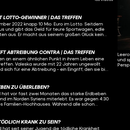
T LOTTO-GEWINNER | DAS TREFFEN
ber 2022 knapp 10 Mio. Euro im Lotto. Seitdem
xus und gibt das Geld für teure Sportwagen, edle
en aus. Er macht aus seinem großen Glück kein
eutschlandweit öffentlich darüber – entgegen
erten. Lutz ist ein solcher Experte. Wer ihn
luter Glückspilz: Der 61-Jährige ist ein sog.
FT ABTREIBUNG CONTRA | DAS TREFFEN
Leero
at schon ca. 100 Lotto-Millionäre persönlich
n an einem ähnlichen Punkt in ihrem Leben eine
und s
er höchste Gewinn in seinem Büro: 120 Mio. Euro!
effen. Valeska wurde mit 22 Jahren ungewollt
Persp
ich für eine Abtreibung - ein Eingriff, den sie bis
 im Gegenteil. Nach der Abtreibung fühlte sie
ung. Sie sagt, es sei die beste Entscheidung
a. Sie wurde trotz Pille schwanger und entschied
BEBEN ZU ÜBERLEBEN?
Mutter zu werden - heute sagt sie aber ganz klar,
und hat vor fast zwei Monaten das starke Erdbeben
töten wollte und nichts mehr bereut, als diese
orden Syriens miterlebt. Es war gegen 4:30
zu haben. Laut Nora vergeht kein Tag, an dem sie
nes Familien-Hochhauses. Während alle schon
ungen ihr Herz zerreißen und sie in Gedanken von
aß Deniz noch in der Küche und arbeitete an
 die gewaltige Erschütterung. Instinktiv kroch Deniz
 der tiefe Fall. Das ganze Hochhaus stürzte in sich
 TÖDLICH KRANK ZU SEIN?
d sich in purer Dunkelheit in den Trümmern
d hat seit seiner Jugend die tödliche Krankheit
icht bewegen, sein Gesicht war voller Staub und