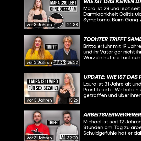
WIE IST DAS KEINEN
Mara ist 28 und lebt sei
Darmkrankheit Colitis ul
Symptome. Beim Gang zur
vor 3 Jahren
24:38
dachte sie noch, sie hät
Symptome wiederholt zei
wäre sie daran gestorbe
TOCHTER TRIFFT SAME
Sie musste mehrere Ope
Britta erfuhr mit 19 Ja
erfolgloser Medikament
und ihr Vater gar nicht i
verloren. Nun lebt sie f
Wurzeln hat sie fast sch
Darmausgang, über den s
vor 3 Jahren
25:32
ihr meldet. Als junger 
werde sie fragen, wie si
zu werden. Dass er irge
reagiert?
wird - damit hat auch er
UPDATE: WIE IST DAS 
Laura ist 31 Jahre alt 
Prostituierte. Wir haben
getroffen und über ihre
vor 3 Jahren
15:26
und natürlich habe ich 
dabei.
ARBEITSVERWEIGERER 
Michael ist seit 12 Jahren
Stunden am Tag zu arbeit
Schuldgefühle hat er dab
vor 3 Jahren
32:00
Kai, der dazu seine ganz 