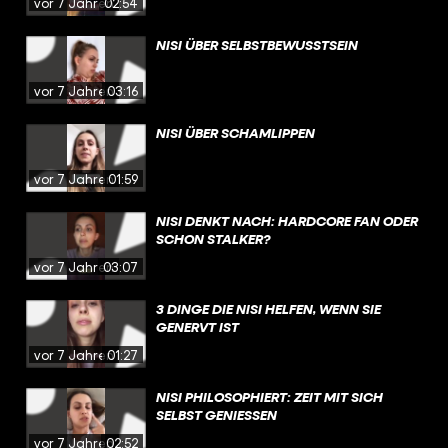
vor 7 Jahren
02:54
NISI ÜBER SELBSTBEWUSSTSEIN
vor 7 Jahren
03:16
NISI ÜBER SCHAMLIPPEN
vor 7 Jahren
01:59
NISI DENKT NACH: HARDCORE FAN ODER
SCHON STALKER?
vor 7 Jahren
03:07
3 DINGE DIE NISI HELFEN, WENN SIE
GENERVT IST
vor 7 Jahren
01:27
NISI PHILOSOPHIERT: ZEIT MIT SICH
SELBST GENIESSEN
vor 7 Jahren
02:52