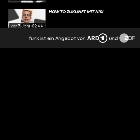
HOW TO ZUKUNFT MIT NISI
vor 7 Jahren
02:44
funk ist ein Angebot von
und
NISI DENKT NACH: WIE OFT REDEN WIR
ÜBER UNS SELBST?
vor 7 Jahren
02:06
NISI STELLT IHRE ERNÄHRUNG UM:
RELOADED
vor 7 Jahren
03:40
NISI STELLT IHR NEUES FORMAT VOR.
vor 7 Jahren
01:46
NISI PHILOSOPHIERT HEUTE: DIE MASKE
DER EMOTIONEN
vor 7 Jahren
03:35