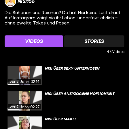
NISI156
Die Schönen und Reichen? Da hat Nisi keine Lust drauf.
Auf Instagram zeigt sie ihr Leben, unperfekt ehrlich –
ohne zweite Takes und Posen.
VIDEOS
STORIES
45 Videos
NISI ÜBER SEXY UNTERHOSEN
vor 7 Jahren
02:14
NISI ÜBER ANERZOGENE HÖFLICHKEIT
vor 7 Jahren
02:27
NISI ÜBER MAKEL