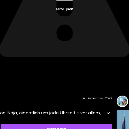
error_json
4. Dezember 2022
Pancakes am Morgen vertreiben Kummer und Sorgen. Naja, eigentlich um jede Uhrzeit – vor allem, wenn sie bunt sind. 🌈 Ihr braucht: 500 g Mehl ½ Packung Backpulver 20 g Zucker 320 g Vanille-Sojamilch ½ EL Apfelessig 2 EL Apfelmus Vegane Lebensmittelfarbe (Gelb, Orange, Rot, Grün, Blau, Lila) Topping: frische saisonale Früchte, Puderzucker, gehobelte Zartbitterkuvertüre Mehl, Backpulver und Zucker vermengen. Sojamilch, Apfelmus und Apfelessig dazurühren. Den Teig in 6 Portionen teilen und mit der Lebensmittelfarbe einfärben. Eine beschichtete Pfanne schnappen und von beiden Seiten in der Pfanne abbacken. Stapeln, die Früchte drauf, Schoki & Puderzucker on Top. Genießen!