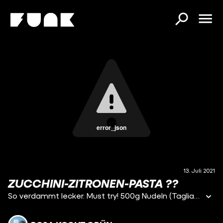
error_json
13. Juli 2021
ZUCCHINI-ZITRONEN-PASTA ??
So verdammt lecker. Must try! 500g Nudeln (Tagliatelle) 500g Zucchini (2 große) 250g Sahne 2 Bio Zitronen Salz & Pfeffer Reib deine Zucchini ganz fein und schmeiß sie in eine Pfanne. Parallel dazu kochst du deine Pasta. Gib deine Sahne zu der Zucchini und den Abrieb einer Zitrone dazu. Bitte nur Bio-Zitronen benutzen! Press den Zitronenjuice von 2 Zitrönchen in die Sauce. Jetzt nur noch mit Salz und schwarzem Pfeffer abschmecken. Pasta dazu & genießen! So erfrischend und lecker. Ich liebs!