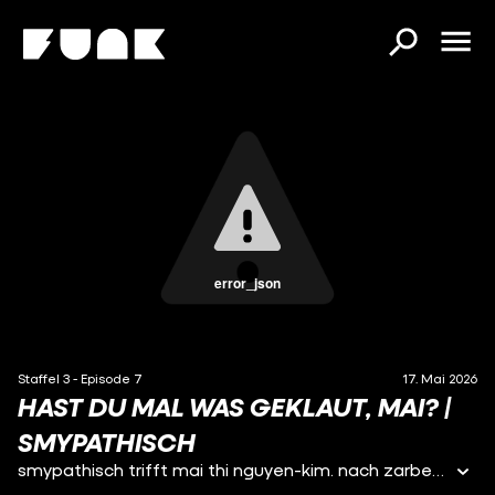
error_json
Staffel 3 - Episode 7
17. Mai 2026
HAST DU MAL WAS GEKLAUT, MAI? |
SMYPATHISCH
smypathisch trifft mai thi nguyen-kim. nach zarbex letzte woche freue ich mich, dass mir endlich mal wieder eine ernstzunehmende person gegenüber sitzt. dr. mai thi nguyen-kim ist wissenschaftlerin, moderatorin und - manche würden sagen - impfikone. wir sprechen über ihr dasein als streberin, über alternative karrierewege und ob tschernobyl wirklich so schlimm war, wie es scheint. ein chemischer spaß für die ganze familie! habt ihr schon mal eure hände gewaschen? schreibts in die kommentare :)