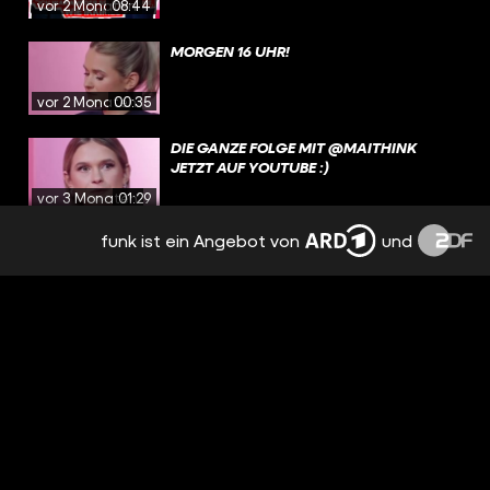
vor 2 Monaten
08:44
MORGEN 16 UHR!
vor 2 Monaten
00:35
DIE GANZE FOLGE MIT @MAITHINK
JETZT AUF YOUTUBE :)
vor 3 Monaten
01:29
funk ist ein Angebot von
und
ICH WÜRDE SO GERNE VON MAI
ABSCHREIBEN
vor 3 Monaten
00:38
DIE NEUE FOLGE MIT @MAITHINK JETZT
ONLINE!
vor 3 Monaten
00:37
HAST DU MAL WAS GEKLAUT, MAI? |
SMYPATHISCH
vor 3 Monaten
09:27