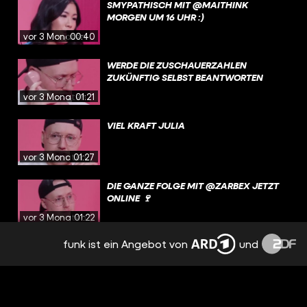
SMYPATHISCH MIT @MAITHINK
MORGEN UM 16 UHR :)
vor 3 Monaten
00:40
WERDE DIE ZUSCHAUERZAHLEN
ZUKÜNFTIG SELBST BEANTWORTEN
vor 3 Monaten
01:21
VIEL KRAFT JULIA
vor 3 Monaten
01:27
DIE GANZE FOLGE MIT @ZARBEX JETZT
ONLINE 🍷
vor 3 Monaten
01:22
funk ist ein Angebot von
und
BIST DU VÖLLIG IRRE GEWORDEN,
ZARBEX? | SMYPATHISCH
vor 3 Monaten
10:10
MORGEN MIT @ZARBEX UM 16 UHR AUF