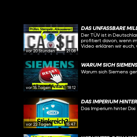
DAS UNFASSBARE MIL
Der TÜV ist in Deutschla
profitiert davon, wenn 
Video erklären wir euch,
vor 20 Stunden
21:08
Branche ein geniales G
WARUM SICH SIEMEN
Warum sich Siemens ger
vor 15 Tagen
18:12
DAS IMPERIUM HINTER
Das Imperium hinter Dixi
vor 22 Tagen
15:47