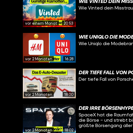
WIE VINTED DEIN MI
Wie Vinted dein Misstr
vor einem Monat
20:53
WIE UNIQLO DIE MOD
Wie Uniqlo die Modebr
vor 2 Monaten
16:28
DER TIEFE FALL VON 
Der tiefe Fall von Porsch
vor 2 Monaten
18:00
DER IRRE BÖRSENHYP
SpaceX hat die Raumfahr
die Börse – und strebt bi
größte Börsengang aller
vor 2 Monaten
18:02
der Welt. Ob das wirklich