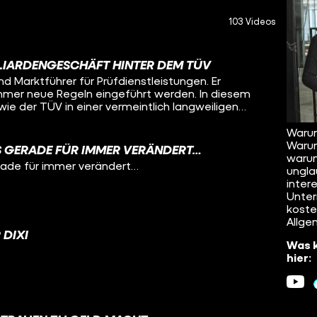
103 Videos
LIARDENGESCHÄFT HINTER DEM TÜV
nd Marktführer für Prüfdienstleistungen. Er
immer neue Regeln eingeführt werden. In diesem
 wie der TÜV in einer vermeintlich langweiligen
eschäftsmodell aufgebaut hat.
Warum
Warum
S GERADE FÜR IMMER VERÄNDERT…
warum
ade für immer verändert…
ungla
inter
Unter
koste
Allge
 DIXI
Was k
hier: