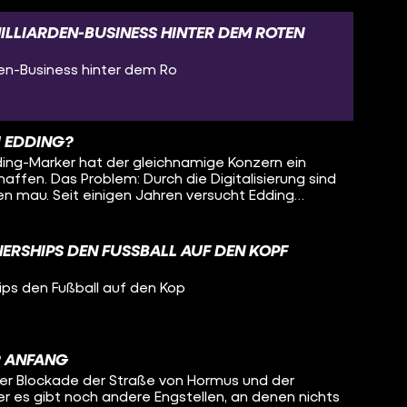
LLIARDEN-BUSINESS HINTER DEM ROTEN
den-Business hinter dem Ro
I EDDING?
ing-Marker hat der gleichnamige Konzern ein
affen. Das Problem: Durch die Digitalisierung sind
 mau. Seit einigen Jahren versucht Edding
inden – und setzt dabei zum Teil auf ziemlich
 Eines davon sorgt sogar für einen echten
RSHIPS DEN FUSSBALL AUF DEN KOPF S
ps den Fußball auf den Kop
R ANFANG
iner Blockade der Straße von Hormus und der
er es gibt noch andere Engstellen, an denen nichts