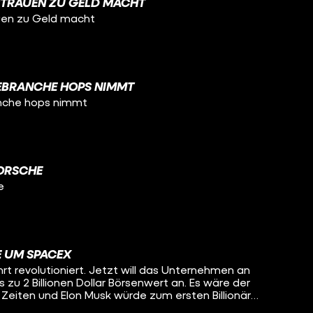
SSTRAUEN ZU GELD MACHT
auen zu Geld macht
EBRANCHE HOPS NIMMT
anche hops nimmt
PORSCHE
e
E UM SPACEX
t revolutioniert. Jetzt will das Unternehmen an
s zu 2 Billionen Dollar Börsenwert an. Es wäre der
 Zeiten und Elon Musk würde zum ersten Billionär
 klappt, analysieren wir in diesem Video.