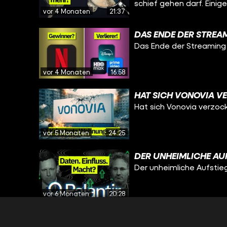
schief gehen darf. Einig
vor 4 Monaten
21:37
DAS ENDE DER STREA
Das Ende der Streaming
vor 4 Monaten
16:58
HAT SICH VONOVIA V
Hat sich Vonovia verzoc
vor 5 Monaten
24:25
DER UNHEIMLICHE AU
Der unheimliche Aufstieg
vor 6 Monaten
20:28
DER LANGSAME NIED