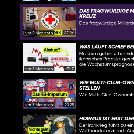
DAS FRAGWÜRDIGE MI
KREUZ
Das fragwürdige Milliar
vor 3 Monaten
37:26
WAS LÄUFT SCHIEF BE
Mit dem guten alten Edd
ikonisches Produkt gesch
die Wachstumsprognosen
vor 3 Monaten
17:17
deshalb, sich neu zu erf
überraschende Produkte.
Shitstorm.
WIE MULTI-CLUB-OWNE
TELLEN
Wie Multi-Club-Ownershi
vor 3 Monaten
20:25
HORMUS IST ERST DE
Der Irankrieg führt zu e
Welthandel erzittert! Ab