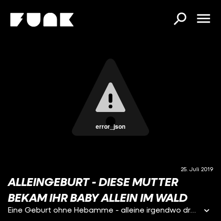
error_json
25. Juli 2019
ALLEINGEBURT - DIESE MUTTER
BEKAM IHR BABY ALLEIN IM WALD
Eine Geburt ohne Hebamme - alleine irgendwo draußen in der Natur. Alleingeburt heißt dieser Trend, vor dem MedizinerInnen warnen. Die 29-Jährige Jenni brachte Ihr Baby in einem Wald in Rumänien zur Welt. Wie verlief die Alleingeburt und wie geht es dem Baby? Reporterin Nora Oldach hat die Aussteiger-Familien besucht und erfährt warum Jenni sich für eine Alleingeburt entschieden hat.