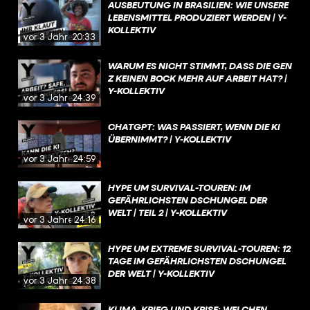
AUSBEUTUNG IN BRASILIEN: WIE UNSERE
LEBENSMITTEL PRODUZIERT WERDEN | Y-
KOLLEKTIV
vor 3 Jahren
20:33
WARUM ES NICHT STIMMT, DASS DIE GEN
Z KEINEN BOCK MEHR AUF ARBEIT HAT? |
Y-KOLLEKTIV
vor 3 Jahren
24:39
CHATGPT: WAS PASSIERT, WENN DIE KI
ÜBERNIMMT? | Y-KOLLEKTIV
vor 3 Jahren
24:59
HYPE UM SURVIVAL-TOUREN: IM
GEFÄHRLICHSTEN DSCHUNGEL DER
WELT | TEIL 2 | Y-KOLLEKTIV
vor 3 Jahren
24:16
HYPE UM EXTREME SURVIVAL-TOUREN: 12
TAGE IM GEFÄHRLICHSTEN DSCHUNGEL
DER WELT | Y-KOLLEKTIV
vor 3 Jahren
24:38
KLIMA, KRIEG UND KRISE: WELCHEN