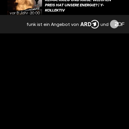
PREIS HAT UNSERE ENERGIE? | Y-
KOLLEKTIV
vor 3 Jahren
20:00
funk ist ein Angebot von
und
GEFÄNGNIS & LETZTE ZUFLUCHT: VON
DER FAMILIE IN DIE PSYCHIATRIE
GEBRACHT | Y-KOLLEKTIV
vor 3 Jahren
20:23
RATTENKOT & BETONRESTE: AUF DER
JAGD NACH SHISHA-TABAK AUS DER
UNTERGRUNDFABRIK | Y-KOLLEKTIV
vor 4 Jahren
23:35
VERSCHWINDEN MENSCHEN MIT
DOWNSYNDROM? | Y-KOLLEKTIV
vor 4 Jahren
17:51
STERILISATION MIT 22: DER TRAUM VOM
KINDERLOSEN LEBEN | Y-KOLLEKTIV
vor 4 Jahren
17:55
GEISTERNETZE & MÜLL IM MEER: WIE