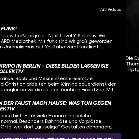
333 Videos
 FUNK!
ektiv heißt es jetzt: Next Level Y-Kollektiv! Wir
e ARD Mediathek. Mit funk sind wir groß geworden,
n Journalismus auf YouTube veröffentlicht,
svollere Recherchen umsetzen, auch zu
 jetzt ist es Zeit, Platz zu machen für neue
Die D
ich nichts daran ändern, wie wir unsere Reportagen
Theme
IPO IN BERLIN – DIESE BILDER LASSEN SIE
infach nur der Ort, an dem ihr sie finden könnt: Ab
Impfg
KOLLEKTIV
imär in der ARD Mediathek. Unsere größeren
änke, Raub und Messerstechereien: Die
er vollen Länge ab sofort nur noch da. Und zwar
d Christian arbeiten beim Kriminaldauerdienst der
ge begleiten wir die beiden bei ihren Einsätzen. Mit
 Fernsehkrimis hat das nicht viel zu tun. Wir
en damit umgehen, jeden Tag mit schweren
IN DER FAUST NACH HAUSE: WAS TUN GEGEN
en Schicksalen konfrontiert zu sein.
LEKTIV
ause bist“ – für viele Frauen sind solche
normal. Besonders Bahnhöfe und Vorplätze
-Orte, weil dort „gruselige“ Gestalten abhängen,
n und unbeleuchtete Gassen gibt. Woher kommt
chen Raum und was können wir gegen sie tun?