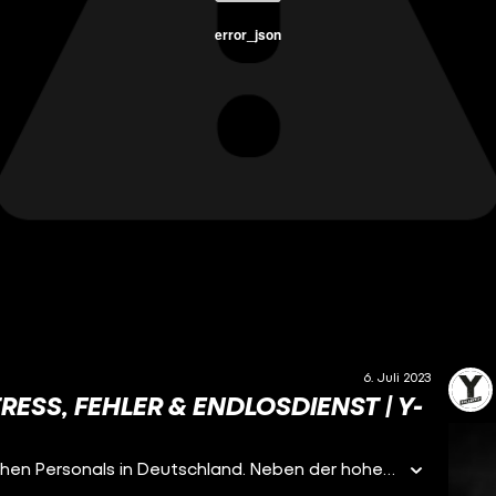
error_json
6. Juli 2023
RESS, FEHLER & ENDLOSDIENST | Y-
Arbeiten am Limit: Das ist der Alltag des medizinischen Personals in Deutschland. Neben der hohen Arbeitsbelastung und 12-Stunden-Schichten herrscht auch wirtschaftlicher Druck. Y-Kollektiv Reporter Johannes Musial begleitet den Alltag von Ärzt:innen und Notfallsanitäter:innen: Was sind die Herausforderungen im Arbeitsablauf? Und was gibt dem medizinischen Personal die Motivation weiterzumachen?