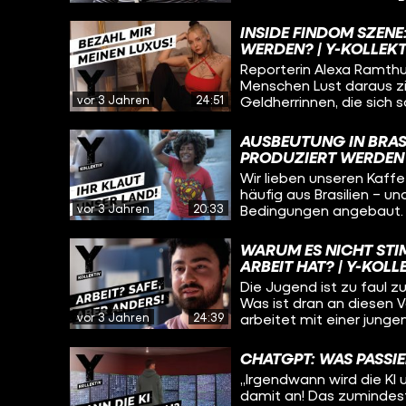
lassen sollte. Macht sie
entsprechen? Über zwei 
INSIDE FINDOM SZENE
auf ihrem Weg der Entsc
WERDEN? | Y-KOLLEKT
intimen Einblick, was ja
Reporterin Alexa Ramthu
anrichten können. Außerd
Menschen Lust daraus zie
deutschen Forscher der 
vor 3 Jahren
24:51
Geldherrinnen, die sich s
professioneller Sicht ein
langjährigen Geldsklave
man so reich werden?
AUSBEUTUNG IN BRASI
PRODUZIERT WERDEN 
Wir lieben unseren Kaff
häufig aus Brasilien – u
vor 3 Jahren
20:33
Bedingungen angebaut. E
verhindern, dass zumind
Unternehmen keine Mens
WARUM ES NICHT STIM
hat sich die Situation 
ARBEIT HAT? | Y-KOLL
wirklich etwas ändern?
Die Jugend ist zu faul z
Was ist dran an diesen V
vor 3 Jahren
24:39
arbeitet mit einer junge
Azubis in einer Werksta
machen wir dann wieder 
CHATGPT: WAS PASSIE
„Irgendwann wird die KI 
damit an! Das zumindest 