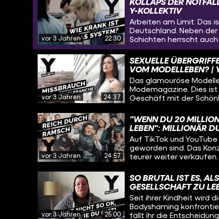
KOLLAPS DER NOTFALL
Y-KOLLEKTIV
Arbeiten am Limit: Das i
Deutschland. Neben der
vor 3 Jahren
22:30
Schichten herrscht auch 
Johannes Musial begleit
Notfallsanitäter:innen: 
SEXUELLE ÜBERGRIFF
Und was gibt dem medizi
VOM MODELLEBEN? | 
weiterzumachen?
Das glamouröse Modelleb
Modemagazine. Dies ist 
vor 3 Jahren
24:37
Geschäft mit der Schönhe
finanzielle Ausbeutung,
Machtmissbrauch. Nur we
"WENN DU 20 MILLIO
Fotograf:Innen trauen si
LEBEN": MILLIONÄR D
möchte diese Missständ
Auf TikTok und YouTube 
die sexuelle Übergriffe
geworden sind. Das Kon
Anfang der Karriere nut
vor 3 Jahren
24:57
teurer weiter verkaufen. 
Unwissenheit ihrer jung
von der Groeben trifft T
Agenturbeiträgen aus. D
teuer Coachings an und 
Druck, Übergriffe, aber
SO BRUTAL IST ES, A
beizubringen. Und Frank h
Reportage.
GESELLSCHAFT ZU LEB
am Traum vom großen G
Seit ihrer Kindheit wird 
Bodyshaming konfrontiert
vor 3 Jahren
25:00
fällt ihr die Entscheidung