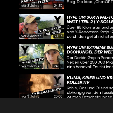
Fleig. Die Idee: „ChatG
vor 3 Jahren
24:59
gehypte ChatBot der Fir
und eigene Hirnleistung
Monaten Recherche aber
HYPE UM SURVIVAL-T
vor große Probleme stel
WELT | TEIL 2 | Y-KOLL
Über 85 Kilometer und u
sich Y-Reporterin Katja 1
vor 3 Jahren
24:16
durch den gefährlichst
halten die indigenen B
Einfluss haben die Touri
HYPE UM EXTREME SU
DSCHUNGEL DER WELT
Der Darién Gap in Panama
Neben über 250.000 Migr
vor 3 Jahren
24:38
eine handvoll Tourist:in
den Dschungel. Y-Reporte
fragt sich: Was treibt M
KLIMA, KRIEG UND KRI
riskieren und dafür meh
KOLLEKTIV
Kohle, Gas und Öl sind sc
abhängig von den fossile
vor 3 Jahren
20:00
wurden Entscheidungen 
Klima macht keine Kompr
die Krisen gemeinsam l
GEFÄNGNIS & LETZTE 
PSYCHIATRIE GEBRACH