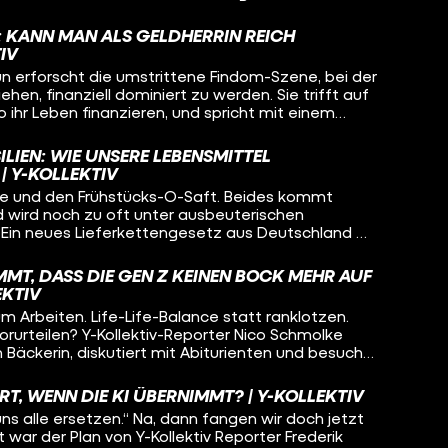
 es für sich, oder um einem Schönheitsideal zu
Jahre hinweg begleitet Reporterin Lena Elfers sie
: KANN MAN ALS GELDHERRIN REICH
heidungsfindung. Dabei gewährt Nora einen sehr
IV
hrelange Stigmatisierungen mit einer Seele
n erforscht die umstrittene Findom-Szene, bei der
em spricht sie mit Experte Friedrich Schorb, einem
hen, finanziell dominiert zu werden. Sie trifft auf
Fatness Studies, der diese Erfahrungen aus
o ihr Leben finanzieren, und spricht mit einem
ordnet.
n. Was steckt hinter diesem Fetisch? Und kann
LIEN: WIE UNSERE LEBENSMITTEL
| Y-KOLLEKTIV
ee und den Frühstücks-O-Saft. Beides kommt
nd wird noch zu oft unter ausbeuterischen
in neues Lieferkettengesetz aus Deutschland will
est entlang der Lieferketten deutscher
chenrechtsverstöße passieren. Reporterin Olivia
MT, DASS DIE GEN Z KEINEN BOCK MEHR AUF
vor Ort genauer angeschaut. Wird das Gesetz
EKTIV
um Arbeiten. Life-Life-Balance statt ranklotzen.
orurteilen? Y-Kollektiv-Reporter Nico Schmolke
n Bäckerin, diskutiert mit Abiturienten und besucht
tt. Mehr Geld und bessere Arbeitsbedingungen –
die Jobs, auf die keiner mehr Bock hat?
RT, WENN DIE KI ÜBERNIMMT? | Y-KOLLEKTIV
uns alle ersetzen.“ Na, dann fangen wir doch jetzt
war der Plan von Y-Kollektiv Reporter Frederik