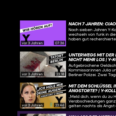
NACH 7 JAHREN: CIAO
Nach sieben Jahren Y-Koll
wechseln von funk in di
haben gut recherchierte
vor 3 Jahren
07:36
konnten immer anspruch
polarisierenden Themen -
Creator:innen. Es wird s
UNTERWEGS MIT DER KR
machen. Es ändert sich e
NICHT MEHR LOS | Y-
sofort findet ihr uns pr
Aufgebrochene Geldschr
Recherchen gibt’s in ihr
Kommissar:innen Julia un
alles montags.
vor 3 Jahren
23:18
Berliner Polizei. Zwei Ta
der aufregenden Welt der
erfahren, wie die beid
MIT DEM SCHLÜSSEL 
Straftaten und schwierig
ANGSTORTE? | Y-KOL
„Meld dich, wenn du zu H
Verabschiedungen ganz 
vor 3 Jahren
23:46
gelten nachts als Angst
es überall dunkle Ecke
diese Angst im öffentli