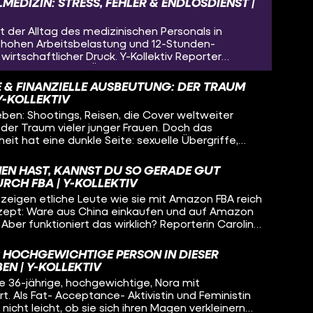
MEDIZIN: STRESS, FEHLER & ENDLOSDIENST |
st der Alltag des medizinischen Personals in
 hohen Arbeitsbelastung und 12-Stunden-
wirtschaftlicher Druck. Y-Kollektiv Reporter
et den Alltag von Ärzt:innen und
Was sind die Herausforderungen im Arbeitsablauf?
E & FINANZIELLE AUSBEUTUNG: DER TRAUM
nischen Personal die Motivation
Y-KOLLEKTIV
en: Shootings, Reisen, die Cover weltweiter
der Traum vieler junger Frauen. Doch das
it hat eine dunkle Seite: sexuelle Übergriffe,
 ein krankmachendes Körperideal und
nige aktive Models, Agent:Innen oder
NEN HAST, KANNST DU SO GERADE GUT
ch darüber zu sprechen. Reporterin Anne Thiele
URCH FBA | Y-KOLLEKTIV
e aufdecken und spricht mit betroffenen Models,
zeigen etliche Leute wie sie mit Amazon FBA reich
 und Belästigung erlebt haben. Denn gerade am
zept: Ware aus China einkaufen und auf Amazon
zen unseriöse Fotograf:Innen und Agenturen die
Aber funktioniert das wirklich? Reporterin Carolin
en Klient:Innen mit dubiosen Shootings und hohen
imo, der genau das geschafft hat. Nicklas bietet
iese Spannungsverhältnisse zwischen Angst,
verdient sein Geld vor allem damit anderen FBA
 auch Gegenwehr beleuchten wir in der neuen Y-
LS HOCHGEWICHTIGE PERSON IN DIESER
at mit FBA viel Geld verloren - was ist also dran
EN | Y-KOLLEKTIV
eld mit Amazon FBA?
die 36-jährige, hochgewichtige, Nora mit
. Als Fat- Acceptance- Aktivistin und Feministin
 nicht leicht, ob sie sich ihren Magen verkleinern