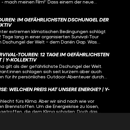
PT - mach meinen Film!“ Dass einem der neue
ma OpenAI mit wenigen Klicks extrem viel Arbeit
 abnehmen kann, das war schnell klar. Nach zwei
 auch, dass diese neue Technik unsere Welt auch
OUREN: IM GEFÄHRLICHSTEN DSCHUNGEL DER
len könnte.
EKTIV
nter extremen klimatischen Bedingungen schlägt
2 Tage lang in einer organisierten Survival-Tour
en Dschungel der Welt – dem Darién Gap. Was
ewohner:innen des Regenwaldes davon? Welchen
st:innen auf den Dschungel?
RVIVAL-TOUREN: 12 TAGE IM GEFÄHRLICHSTEN
 | Y-KOLLEKTIV
 gilt als der gefährlichste Dschungel der Welt.
ant:innen schlagen sich seit kurzem aber auch
nen für ihr persönliches Outdoor-Abenteuer durch
rin Katja nimmt an einer dieser Touren teil und
enschen dazu an, freiwillig das eigene Leben zu
SE: WELCHEN PREIS HAT UNSERE ENERGIE? | Y-
r als 3500 Euro Teilnahmegebühr zu bezahlen?
hlecht fürs Klima. Aber wir sind nach wie vor
n Brennstoffen. Um die Energiekrise zu lösen,
getroffen, die dem Klima schaden: Doch das
omisse. Reporterin Leonie fragt: Wie können wir
ösen?
ZUFLUCHT: VON DER FAMILIE IN DIE
T | Y-KOLLEKTIV