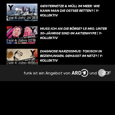
GEISTERNETZE & MÜLL IM MEER: WIE
KANN MAN DIE OSTSEE RETTEN? | Y-
KOLLEKTIV
vor 4 Jahren
24:25
MUSS ICH AN DIE BÖRSE? 1,5 MIO. UNTER
30-JÄHRIGE SIND IM AKTIENHYPE | Y-
KOLLEKTIV
vor 4 Jahren
22:18
DIAGNOSE NARZISSMUS: TOXISCH IN
BEZIEHUNGEN, GEHASST IM NETZ? | Y-
KOLLEKTIV
vor 4 Jahren
18:00
funk ist ein Angebot von
und
SALAFISTISCHE INFLUENCER AUF
TIKTOK: „WIR VERTRETEN DEN RICHTIGEN
ISLAM!“ | Y-KOLLEKTIV
vor 4 Jahren
33:44
MAMA WIRD ZUM PFLEGEFALL: WAS BIN
ICH MEINEN ELTERN SCHULDIG? | Y-
KOLLEKTIV
vor 4 Jahren
22:02