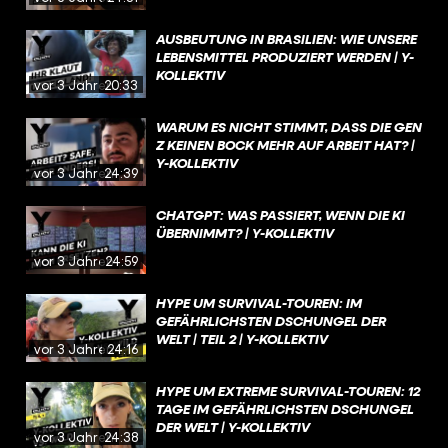
AUSBEUTUNG IN BRASILIEN: WIE UNSERE
LEBENSMITTEL PRODUZIERT WERDEN | Y-
KOLLEKTIV
vor 3 Jahren
20:33
WARUM ES NICHT STIMMT, DASS DIE GEN
Z KEINEN BOCK MEHR AUF ARBEIT HAT? |
Y-KOLLEKTIV
vor 3 Jahren
24:39
CHATGPT: WAS PASSIERT, WENN DIE KI
ÜBERNIMMT? | Y-KOLLEKTIV
vor 3 Jahren
24:59
HYPE UM SURVIVAL-TOUREN: IM
GEFÄHRLICHSTEN DSCHUNGEL DER
WELT | TEIL 2 | Y-KOLLEKTIV
vor 3 Jahren
24:16
HYPE UM EXTREME SURVIVAL-TOUREN: 12
TAGE IM GEFÄHRLICHSTEN DSCHUNGEL
DER WELT | Y-KOLLEKTIV
vor 3 Jahren
24:38