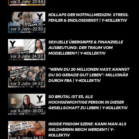
vor 3 Jahren
23:46
KOLLAPS DER NOTFALLMEDIZIN: STRESS,
FEHLER & ENDLOSDIENST | Y-KOLLEKTIV
vor 3 Jahren
22:30
SEXUELLE ÜBERGRIFFE & FINANZIELLE
AUSBEUTUNG: DER TRAUM VOM
MODELLEBEN? | Y-KOLLEKTIV
vor 3 Jahren
24:37
"WENN DU 20 MILLIONEN HAST, KANNST
DU SO GERADE GUT LEBEN": MILLIONÄR
DURCH FBA | Y-KOLLEKTIV
vor 3 Jahren
24:57
SO BRUTAL IST ES, ALS
HOCHGEWICHTIGE PERSON IN DIESER
GESELLSCHAFT ZU LEBEN | Y-KOLLEKTIV
vor 3 Jahren
25:00
INSIDE FINDOM SZENE: KANN MAN ALS
GELDHERRIN REICH WERDEN? | Y-
KOLLEKTIV
vor 3 Jahren
24:51