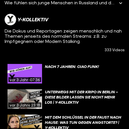
Wie fühlen sich junge Menschen in Russland und der Ukraine gerade? Oleksandra aus der Ukraine und Georgi aus Russland verraten es uns. In den kommenden Wochen sprechen wir die beiden regelmäßig im Videocall, lassen uns von ihrem Alltag, Sorgen und Ängsten berichten. Wie wird sich ihr Leben entwickeln? In Folge 1 stellen wir Oleksandra und Georgi vor: Oleksandra Ochman ist 30 Jahre alt, kommt aus Kiew und ist vor knapp drei Wochen mit ihrer Familie und ihrer Katze nach Lviv an die polnisch-ukrainische Grenze geflohen. Der Krieg hat ihr Leben von einem auf den anderen Tag auf den Kopf gestellt. Derzeit wohnt sie in einem Hotel, nachts geht sie ihrer Arbeit als Journalistin nach, tagsüber hilft sie, wo sie kann. Georgi heißt eigentlich anders. Um ihn bestmöglich zu schützen, muss er in unseren Gesprächen anonym bleiben – denn Putins neue Gesetze bestrafen alle, die den Angriff auf die Ukraine nicht leugnen. So viel können wir verraten: Er ist um die 30 Jahre alt, lebt in Moskau und ist ebenfalls Journalist. In Folge 1 erzählt er, was der Krieg für ihn bedeutet – und spricht von “faschistoiden Zuständen” in Russland.
Y-KOLLEKTIV
Die Dokus und Reportagen zeigen menschlich und nah
Themen jenseits des normalen Streams: z.B. zu
Impfgegnern oder Modern Stalking.
333 Videos
NACH 7 JAHREN: CIAO FUNK!
vor 3 Jahren
07:36
UNTERWEGS MIT DER KRIPO IN BERLIN –
DIESE BILDER LASSEN SIE NICHT MEHR
LOS | Y-KOLLEKTIV
vor 3 Jahren
23:18
MIT DEM SCHLÜSSEL IN DER FAUST NACH
HAUSE: WAS TUN GEGEN ANGSTORTE? |
Y-KOLLEKTIV