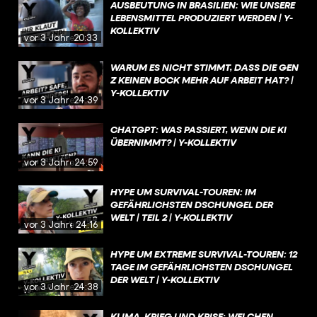
AUSBEUTUNG IN BRASILIEN: WIE UNSERE
LEBENSMITTEL PRODUZIERT WERDEN | Y-
KOLLEKTIV
vor 3 Jahren
20:33
WARUM ES NICHT STIMMT, DASS DIE GEN
Z KEINEN BOCK MEHR AUF ARBEIT HAT? |
Y-KOLLEKTIV
vor 3 Jahren
24:39
CHATGPT: WAS PASSIERT, WENN DIE KI
ÜBERNIMMT? | Y-KOLLEKTIV
vor 3 Jahren
24:59
HYPE UM SURVIVAL-TOUREN: IM
GEFÄHRLICHSTEN DSCHUNGEL DER
WELT | TEIL 2 | Y-KOLLEKTIV
vor 3 Jahren
24:16
HYPE UM EXTREME SURVIVAL-TOUREN: 12
TAGE IM GEFÄHRLICHSTEN DSCHUNGEL
DER WELT | Y-KOLLEKTIV
vor 3 Jahren
24:38
KLIMA, KRIEG UND KRISE: WELCHEN