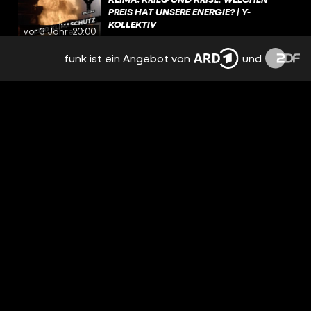
PREIS HAT UNSERE ENERGIE? | Y-
KOLLEKTIV
vor 3 Jahren
20:00
funk ist ein Angebot von
und
GEFÄNGNIS & LETZTE ZUFLUCHT: VON
DER FAMILIE IN DIE PSYCHIATRIE
GEBRACHT | Y-KOLLEKTIV
vor 3 Jahren
20:23
RATTENKOT & BETONRESTE: AUF DER
JAGD NACH SHISHA-TABAK AUS DER
UNTERGRUNDFABRIK | Y-KOLLEKTIV
vor 4 Jahren
23:35
VERSCHWINDEN MENSCHEN MIT
DOWNSYNDROM? | Y-KOLLEKTIV
vor 4 Jahren
17:51
STERILISATION MIT 22: DER TRAUM VOM
KINDERLOSEN LEBEN | Y-KOLLEKTIV
vor 4 Jahren
17:55
GEISTERNETZE & MÜLL IM MEER: WIE