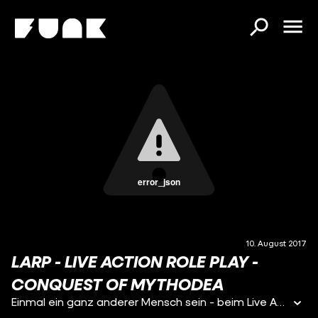
error_json
10. August 2017
LARP - LIVE ACTION ROLE PLAY -
CONQUEST OF MYTHODEA
Einmal ein ganz anderer Mensch sein - beim Live Action Role Play, kurz LARP, geht das. Die Spieler nehmen andere Charaktere an: Ritter, Ork oder Elfe und bleiben tagelang in dieser Rolle. Julia Rehkopf war einen Tag lang beim Conquest of Mythodea unterwegs, verkleidet als Magd und als Untote.