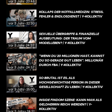
vor 3 Jahren
23:46
KOLLAPS DER NOTFALLMEDIZIN: STRESS,
FEHLER & ENDLOSDIENST | Y-KOLLEKTIV
vor 3 Jahren
22:30
SEXUELLE ÜBERGRIFFE & FINANZIELLE
AUSBEUTUNG: DER TRAUM VOM
MODELLEBEN? | Y-KOLLEKTIV
vor 3 Jahren
24:37
"WENN DU 20 MILLIONEN HAST, KANNST
DU SO GERADE GUT LEBEN": MILLIONÄR
DURCH FBA | Y-KOLLEKTIV
vor 3 Jahren
24:57
SO BRUTAL IST ES, ALS
HOCHGEWICHTIGE PERSON IN DIESER
GESELLSCHAFT ZU LEBEN | Y-KOLLEKTIV
vor 3 Jahren
25:00
INSIDE FINDOM SZENE: KANN MAN ALS
GELDHERRIN REICH WERDEN? | Y-
KOLLEKTIV
vor 3 Jahren
24:51