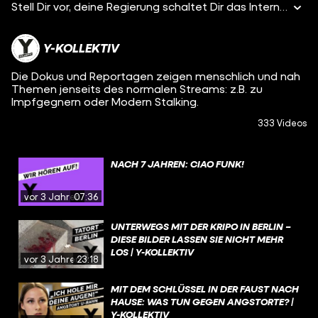
Stell Dir vor, deine Regierung schaltet Dir das Internet ab. Unvorstellbar? In Togo ist genau das passiert. Jan Menzner & Felix Müller aus dem kleinen afrikanischen Land, in dem ein Shutdown Geschäfte und Meinungsfreiheit zum Erliegen gebracht hat.
Y-KOLLEKTIV
Die Dokus und Reportagen zeigen menschlich und nah
Themen jenseits des normalen Streams: z.B. zu
Impfgegnern oder Modern Stalking.
333 Videos
NACH 7 JAHREN: CIAO FUNK!
vor 3 Jahren
07:36
UNTERWEGS MIT DER KRIPO IN BERLIN –
DIESE BILDER LASSEN SIE NICHT MEHR
LOS | Y-KOLLEKTIV
vor 3 Jahren
23:18
MIT DEM SCHLÜSSEL IN DER FAUST NACH
HAUSE: WAS TUN GEGEN ANGSTORTE? |
Y-KOLLEKTIV