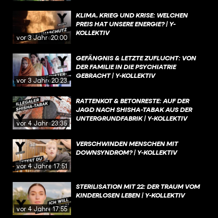
KLIMA, KRIEG UND KRISE: WELCHEN
PREIS HAT UNSERE ENERGIE? | Y-
KOLLEKTIV
vor 3 Jahren
20:00
GEFÄNGNIS & LETZTE ZUFLUCHT: VON
DER FAMILIE IN DIE PSYCHIATRIE
GEBRACHT | Y-KOLLEKTIV
vor 3 Jahren
20:23
RATTENKOT & BETONRESTE: AUF DER
JAGD NACH SHISHA-TABAK AUS DER
UNTERGRUNDFABRIK | Y-KOLLEKTIV
vor 4 Jahren
23:35
VERSCHWINDEN MENSCHEN MIT
DOWNSYNDROM? | Y-KOLLEKTIV
vor 4 Jahren
17:51
STERILISATION MIT 22: DER TRAUM VOM
KINDERLOSEN LEBEN | Y-KOLLEKTIV
vor 4 Jahren
17:55