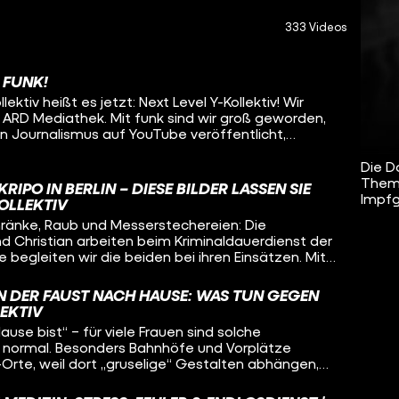
333 Videos
 FUNK!
ektiv heißt es jetzt: Next Level Y-Kollektiv! Wir
e ARD Mediathek. Mit funk sind wir groß geworden,
n Journalismus auf YouTube veröffentlicht,
svollere Recherchen umsetzen, auch zu
 jetzt ist es Zeit, Platz zu machen für neue
Die D
ich nichts daran ändern, wie wir unsere Reportagen
Theme
IPO IN BERLIN – DIESE BILDER LASSEN SIE
infach nur der Ort, an dem ihr sie finden könnt: Ab
Impfg
KOLLEKTIV
imär in der ARD Mediathek. Unsere größeren
änke, Raub und Messerstechereien: Die
er vollen Länge ab sofort nur noch da. Und zwar
d Christian arbeiten beim Kriminaldauerdienst der
ge begleiten wir die beiden bei ihren Einsätzen. Mit
 Fernsehkrimis hat das nicht viel zu tun. Wir
en damit umgehen, jeden Tag mit schweren
IN DER FAUST NACH HAUSE: WAS TUN GEGEN
en Schicksalen konfrontiert zu sein.
LEKTIV
ause bist“ – für viele Frauen sind solche
normal. Besonders Bahnhöfe und Vorplätze
-Orte, weil dort „gruselige“ Gestalten abhängen,
n und unbeleuchtete Gassen gibt. Woher kommt
chen Raum und was können wir gegen sie tun?