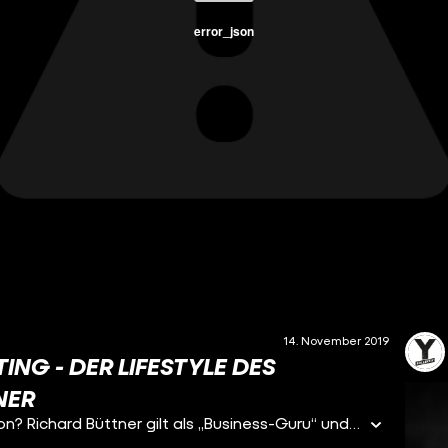
error_json
14. November 2019
NG - DER LIFESTYLE DES
NER
Mit 25 Jahren schon Millionär, wer träumt nicht davon? Richard Büttner gilt als „Business-Guru“ und zeigt auf Instagram was er hat: Privatjet, Luxusreisen und dicke Karren. Seine Erfolgsgeschichte: Mit Network Marketing verdient er mit Anfang 20 bereits zehntausende Euro monatlich. Richtig reich geworden ist er schließlich als Vertriebspartner der Firma iMarketsLive. Doch die Firma steht in der Kritik. David Donschen und Philipp Katzer wollen wissen: Ist wirklich alles Gold was glänzt und begleiten Richard Büttner.