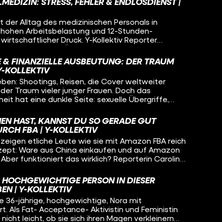
MEDIZIN: STRESS, FEHLER & ENDLOSDIENST |
st der Alltag des medizinischen Personals in
 hohen Arbeitsbelastung und 12-Stunden-
wirtschaftlicher Druck. Y-Kollektiv Reporter
et den Alltag von Ärzt:innen und
Was sind die Herausforderungen im Arbeitsablauf?
E & FINANZIELLE AUSBEUTUNG: DER TRAUM
nischen Personal die Motivation
Y-KOLLEKTIV
en: Shootings, Reisen, die Cover weltweiter
der Traum vieler junger Frauen. Doch das
it hat eine dunkle Seite: sexuelle Übergriffe,
 ein krankmachendes Körperideal und
nige aktive Models, Agent:Innen oder
NEN HAST, KANNST DU SO GERADE GUT
ch darüber zu sprechen. Reporterin Anne Thiele
URCH FBA | Y-KOLLEKTIV
e aufdecken und spricht mit betroffenen Models,
zeigen etliche Leute wie sie mit Amazon FBA reich
 und Belästigung erlebt haben. Denn gerade am
zept: Ware aus China einkaufen und auf Amazon
zen unseriöse Fotograf:Innen und Agenturen die
Aber funktioniert das wirklich? Reporterin Carolin
en Klient:Innen mit dubiosen Shootings und hohen
imo, der genau das geschafft hat. Nicklas bietet
iese Spannungsverhältnisse zwischen Angst,
verdient sein Geld vor allem damit anderen FBA
 auch Gegenwehr beleuchten wir in der neuen Y-
LS HOCHGEWICHTIGE PERSON IN DIESER
at mit FBA viel Geld verloren - was ist also dran
EN | Y-KOLLEKTIV
eld mit Amazon FBA?
die 36-jährige, hochgewichtige, Nora mit
. Als Fat- Acceptance- Aktivistin und Feministin
 nicht leicht, ob sie sich ihren Magen verkleinern