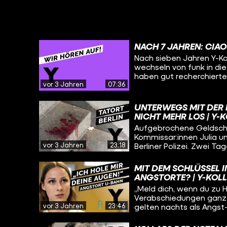
NACH 7 JAHREN: CIAO
Nach sieben Jahren Y-Koll
wechseln von funk in di
haben gut recherchierte
vor 3 Jahren
07:36
konnten immer anspruch
polarisierenden Themen -
Creator:innen. Es wird s
UNTERWEGS MIT DER KR
machen. Es ändert sich e
NICHT MEHR LOS | Y-
sofort findet ihr uns pr
Aufgebrochene Geldschr
Recherchen gibt’s in ihr
Kommissar:innen Julia un
alles montags.
vor 3 Jahren
23:18
Berliner Polizei. Zwei Ta
der aufregenden Welt der
erfahren, wie die beid
MIT DEM SCHLÜSSEL 
Straftaten und schwierig
ANGSTORTE? | Y-KOL
„Meld dich, wenn du zu H
Verabschiedungen ganz 
vor 3 Jahren
23:46
gelten nachts als Angst
es überall dunkle Ecke
diese Angst im öffentli