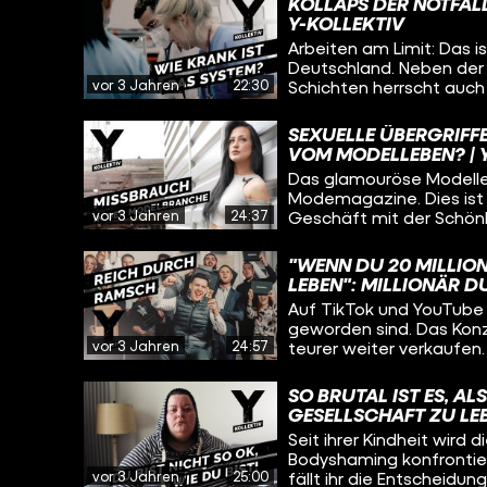
KOLLAPS DER NOTFALL
Y-KOLLEKTIV
Arbeiten am Limit: Das i
Deutschland. Neben der
vor 3 Jahren
22:30
Schichten herrscht auch 
Johannes Musial begleit
Notfallsanitäter:innen: 
SEXUELLE ÜBERGRIFF
Und was gibt dem medizi
VOM MODELLEBEN? | 
weiterzumachen?
Das glamouröse Modelleb
Modemagazine. Dies ist 
vor 3 Jahren
24:37
Geschäft mit der Schönhe
finanzielle Ausbeutung,
Machtmissbrauch. Nur we
"WENN DU 20 MILLIO
Fotograf:Innen trauen si
LEBEN": MILLIONÄR D
möchte diese Missständ
Auf TikTok und YouTube 
die sexuelle Übergriffe
geworden sind. Das Kon
Anfang der Karriere nut
vor 3 Jahren
24:57
teurer weiter verkaufen. 
Unwissenheit ihrer jung
von der Groeben trifft T
Agenturbeiträgen aus. D
teuer Coachings an und 
Druck, Übergriffe, aber
SO BRUTAL IST ES, A
beizubringen. Und Frank h
Reportage.
GESELLSCHAFT ZU LEB
am Traum vom großen G
Seit ihrer Kindheit wird 
Bodyshaming konfrontiert
vor 3 Jahren
25:00
fällt ihr die Entscheidung