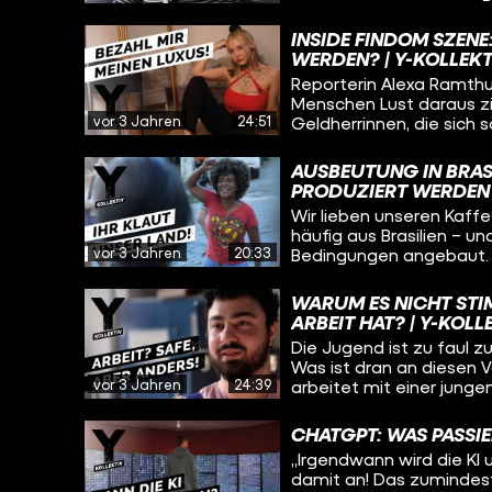
lassen sollte. Macht sie
entsprechen? Über zwei 
INSIDE FINDOM SZENE
auf ihrem Weg der Entsc
WERDEN? | Y-KOLLEKT
intimen Einblick, was ja
Reporterin Alexa Ramthu
anrichten können. Außerd
Menschen Lust daraus zie
deutschen Forscher der 
vor 3 Jahren
24:51
Geldherrinnen, die sich s
professioneller Sicht ein
langjährigen Geldsklave
man so reich werden?
AUSBEUTUNG IN BRASI
PRODUZIERT WERDEN 
Wir lieben unseren Kaff
häufig aus Brasilien – u
vor 3 Jahren
20:33
Bedingungen angebaut. E
verhindern, dass zumind
Unternehmen keine Mens
WARUM ES NICHT STIM
hat sich die Situation 
ARBEIT HAT? | Y-KOLL
wirklich etwas ändern?
Die Jugend ist zu faul z
Was ist dran an diesen V
vor 3 Jahren
24:39
arbeitet mit einer junge
Azubis in einer Werksta
machen wir dann wieder 
CHATGPT: WAS PASSIE
„Irgendwann wird die KI 
damit an! Das zumindest 