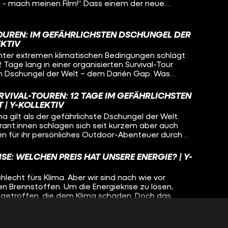
PT - mach meinen Film!“ Dass einem der neue
ma OpenAI mit wenigen Klicks extrem viel Arbeit
 abnehmen kann, das war schnell klar. Nach zwei
 auch, dass diese neue Technik unsere Welt auch
OUREN: IM GEFÄHRLICHSTEN DSCHUNGEL DER
len könnte.
EKTIV
nter extremen klimatischen Bedingungen schlägt
2 Tage lang in einer organisierten Survival-Tour
en Dschungel der Welt – dem Darién Gap. Was
ewohner:innen des Regenwaldes davon? Welchen
st:innen auf den Dschungel?
RVIVAL-TOUREN: 12 TAGE IM GEFÄHRLICHSTEN
 | Y-KOLLEKTIV
 gilt als der gefährlichste Dschungel der Welt.
ant:innen schlagen sich seit kurzem aber auch
nen für ihr persönliches Outdoor-Abenteuer durch
rin Katja nimmt an einer dieser Touren teil und
enschen dazu an, freiwillig das eigene Leben zu
SE: WELCHEN PREIS HAT UNSERE ENERGIE? | Y-
r als 3500 Euro Teilnahmegebühr zu bezahlen?
hlecht fürs Klima. Aber wir sind nach wie vor
n Brennstoffen. Um die Energiekrise zu lösen,
getroffen, die dem Klima schaden: Doch das
omisse. Reporterin Leonie fragt: Wie können wir
ösen?
ZUFLUCHT: VON DER FAMILIE IN DIE
T | Y-KOLLEKTIV