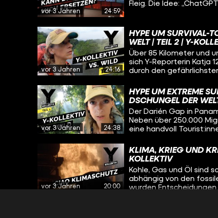
Fleig. Die Idee: „ChatG
vor 3 Jahren
24:59
gehypte ChatBot der Fir
und eigene Hirnleistung
Monaten Recherche aber
HYPE UM SURVIVAL-T
vor große Probleme stel
WELT | TEIL 2 | Y-KOLL
Über 85 Kilometer und u
sich Y-Reporterin Katja 1
vor 3 Jahren
24:16
durch den gefährlichst
halten die indigenen B
Einfluss haben die Touri
HYPE UM EXTREME SU
DSCHUNGEL DER WELT
Der Darién Gap in Panama
Neben über 250.000 Migr
vor 3 Jahren
24:38
eine handvoll Tourist:in
den Dschungel. Y-Reporte
fragt sich: Was treibt M
KLIMA, KRIEG UND KRI
riskieren und dafür meh
KOLLEKTIV
Kohle, Gas und Öl sind sc
abhängig von den fossile
vor 3 Jahren
20:00
wurden Entscheidungen 
Klima macht keine Kompr
die Krisen gemeinsam l
GEFÄNGNIS & LETZTE 
PSYCHIATRIE GEBRACH