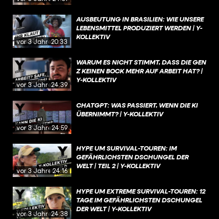
AUSBEUTUNG IN BRASILIEN: WIE UNSERE
LEBENSMITTEL PRODUZIERT WERDEN | Y-
KOLLEKTIV
vor 3 Jahren
20:33
WARUM ES NICHT STIMMT, DASS DIE GEN
Z KEINEN BOCK MEHR AUF ARBEIT HAT? |
Y-KOLLEKTIV
vor 3 Jahren
24:39
CHATGPT: WAS PASSIERT, WENN DIE KI
ÜBERNIMMT? | Y-KOLLEKTIV
vor 3 Jahren
24:59
HYPE UM SURVIVAL-TOUREN: IM
GEFÄHRLICHSTEN DSCHUNGEL DER
WELT | TEIL 2 | Y-KOLLEKTIV
vor 3 Jahren
24:16
HYPE UM EXTREME SURVIVAL-TOUREN: 12
TAGE IM GEFÄHRLICHSTEN DSCHUNGEL
DER WELT | Y-KOLLEKTIV
vor 3 Jahren
24:38