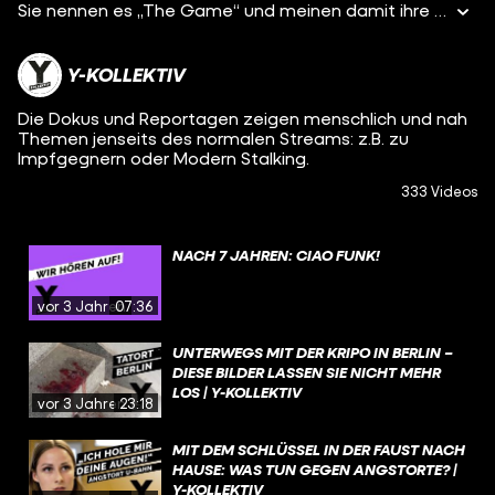
Sie nennen es „The Game“ und meinen damit ihre Flucht durch Kroatien. Entdeckt sie die kroatische Polizei, werden sie verprügelt und irgendwo in Bosnien ausgesetzt. Dann beginnt für sie alles von vorne. Seit mehreren Jahren berichten NGOs von illegalen Pushbacks und Gewalt gegen Migranten und Geflüchtete. Die Behörden schweigen. Dennis Leiffels ist nach Bosnien gefahren, um zu erfahren, was wirklich an unserer EU-Außengrenze geschieht.
Y-KOLLEKTIV
Die Dokus und Reportagen zeigen menschlich und nah
Themen jenseits des normalen Streams: z.B. zu
Impfgegnern oder Modern Stalking.
333 Videos
NACH 7 JAHREN: CIAO FUNK!
vor 3 Jahren
07:36
UNTERWEGS MIT DER KRIPO IN BERLIN –
DIESE BILDER LASSEN SIE NICHT MEHR
LOS | Y-KOLLEKTIV
vor 3 Jahren
23:18
MIT DEM SCHLÜSSEL IN DER FAUST NACH
HAUSE: WAS TUN GEGEN ANGSTORTE? |
Y-KOLLEKTIV