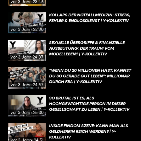
vor 3 Jahren
23:46
KOLLAPS DER NOTFALLMEDIZIN: STRESS,
FEHLER & ENDLOSDIENST | Y-KOLLEKTIV
vor 3 Jahren
22:30
SEXUELLE ÜBERGRIFFE & FINANZIELLE
AUSBEUTUNG: DER TRAUM VOM
MODELLEBEN? | Y-KOLLEKTIV
vor 3 Jahren
24:37
"WENN DU 20 MILLIONEN HAST, KANNST
DU SO GERADE GUT LEBEN": MILLIONÄR
DURCH FBA | Y-KOLLEKTIV
vor 3 Jahren
24:57
SO BRUTAL IST ES, ALS
HOCHGEWICHTIGE PERSON IN DIESER
GESELLSCHAFT ZU LEBEN | Y-KOLLEKTIV
vor 3 Jahren
25:00
INSIDE FINDOM SZENE: KANN MAN ALS
GELDHERRIN REICH WERDEN? | Y-
KOLLEKTIV
vor 3 Jahren
24:51