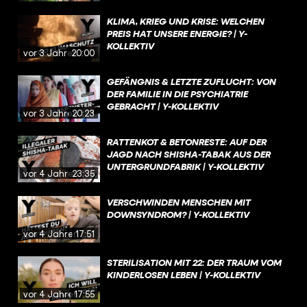
KLIMA, KRIEG UND KRISE: WELCHEN
PREIS HAT UNSERE ENERGIE? | Y-
KOLLEKTIV
vor 3 Jahren
20:00
GEFÄNGNIS & LETZTE ZUFLUCHT: VON
DER FAMILIE IN DIE PSYCHIATRIE
GEBRACHT | Y-KOLLEKTIV
vor 3 Jahren
20:23
RATTENKOT & BETONRESTE: AUF DER
JAGD NACH SHISHA-TABAK AUS DER
UNTERGRUNDFABRIK | Y-KOLLEKTIV
vor 4 Jahren
23:35
VERSCHWINDEN MENSCHEN MIT
DOWNSYNDROM? | Y-KOLLEKTIV
vor 4 Jahren
17:51
STERILISATION MIT 22: DER TRAUM VOM
KINDERLOSEN LEBEN | Y-KOLLEKTIV
vor 4 Jahren
17:55