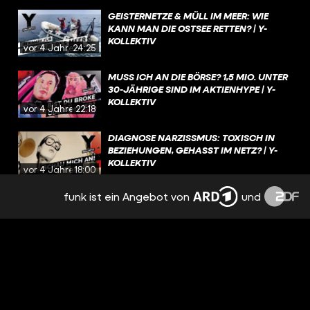
GEISTERNETZE & MÜLL IM MEER: WIE
KANN MAN DIE OSTSEE RETTEN? | Y-
KOLLEKTIV
vor 4 Jahren
24:25
MUSS ICH AN DIE BÖRSE? 1,5 MIO. UNTER
30-JÄHRIGE SIND IM AKTIENHYPE | Y-
KOLLEKTIV
vor 4 Jahren
22:18
DIAGNOSE NARZISSMUS: TOXISCH IN
BEZIEHUNGEN, GEHASST IM NETZ? | Y-
KOLLEKTIV
vor 4 Jahren
18:00
funk ist ein Angebot von
und
SALAFISTISCHE INFLUENCER AUF
TIKTOK: „WIR VERTRETEN DEN RICHTIGEN
ISLAM!“ | Y-KOLLEKTIV
vor 4 Jahren
33:44
MAMA WIRD ZUM PFLEGEFALL: WAS BIN
ICH MEINEN ELTERN SCHULDIG? | Y-
KOLLEKTIV
vor 4 Jahren
22:02