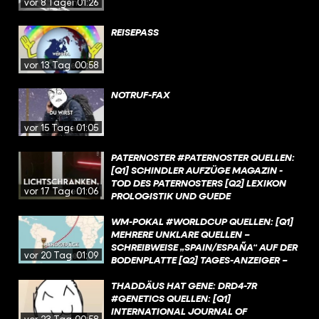
vor 8 Tagen
01:26
REISEPASS
vor 13 Tagen
00:58
NOTRUF-FAX
vor 15 Tagen
01:05
PATERNOSTER #PATERNOSTER QUELLEN:
[Q1] SCHINDLER AUFZÜGE MAGAZIN -
TOD DES PATERNOSTERS [Q2] LEXIKON
vor 17 Tagen
01:06
PROLOGISTIK UND GUEDE
AUFZUGTECHNIK -
PATERNOSTERAUFZUG [Q3] GUEDE
WM-POKAL #WORLDCUP QUELLEN: [Q1]
AUFZUGTECHNIK -
MEHRERE UNKLARE QUELLEN –
PATERNOSTERAUFZUG [Q4] LEXIKON
SCHREIBWEISE „SPAIN/ESPAÑA“ AUF DER
vor 20 Tagen
01:09
PROLOGISTIK - PATERNOSTER [Q5]
BODENPLATTE [Q2] TAGES-ANZEIGER –
HAMBURGER ABENDBLATT - HAMBURG:
WM-POKAL: SO ENTSTAND DIE
DIE ERSTEN PATERNOSTER LIEFEN IN
BEKANNTESTE SPORTTROPHÄE DER WELT
THADDÄUS HAT GENE: DRD4-7R
KONTORHÄUSERN [Q6] LEXIKON
[Q3] DER SPIEGEL – GESTOHLENER COUPE
#GENETICS QUELLEN: [Q1]
PROLOGISTIK - PATERNOSTER [Q7]
JULES RIMET 1983 IN RIO [Q4] DER
INTERNATIONAL JOURNAL OF
vor 23 Tagen
00:58