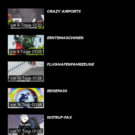
CRAZY AIRPORTS
vor 4 Tagen
01:22
ERNTEMASCHINEN
vor 6 Tagen
01:03
FLUGHAFENFAHRZEUGE
vor 10 Tagen
01:26
REISEPASS
vor 15 Tagen
00:58
NOTRUF-FAX
vor 17 Tagen
01:05