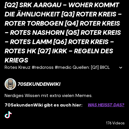
[Q2] SRK AARGAU – WOHER KOMMT
DIE ÄHNLICHKEIT [Q3] ROTER KREIS –
ROTER TORBOGEN [Q4] ROTER KREIS
– ROTES NASHORN [Q5] ROTER KREIS
– ROTES LAMM [Q6] ROTER KREIS –
ROTES HK [Q7] IKRK – REGELN DES
KRIEGS
Rotes Kreuz #redcross #medic Quellen: [Q1] BIICL
70SEKUNDENWIKI
Nerdiges Wissen mit extra vielen Memes.
70SekundenWiki gibt es auch hier:
WAS HEISST DAS?
176 Videos