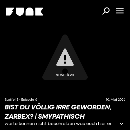
error_json
Staffel 3 - Episode 6
10. Mai 2026
BIST DU VÖLLIG IRRE GEWORDEN,
ZARBEX? | SMYPATHISCH
worte können nicht beschreiben was euch hier erwartet. wir reden über die themen, die streamer eben so mitbringen: wichse, pisse und steuervorauszahlungen. zarbex ist am langen tisch und wir haben großen spaß, vor allem ich, wenn ich seine alten songs von früher analysieren darf. wir sprechen ausserdem über die polizei, seine beziehung zu julia und seine liebe zu geld. ich habe über mich gelernt, dass ich mir noch vieles von ihm abgucken kann. habt ihr schonmal ein stofftier gef***t? schreibts in die kommentare :)