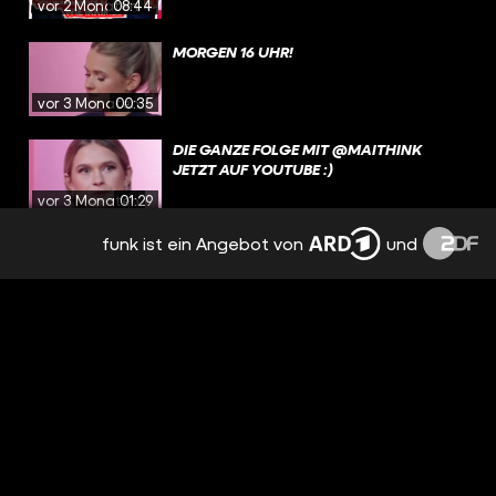
vor 2 Monaten
08:44
MORGEN 16 UHR!
vor 3 Monaten
00:35
DIE GANZE FOLGE MIT @MAITHINK
JETZT AUF YOUTUBE :)
vor 3 Monaten
01:29
funk ist ein Angebot von
und
ICH WÜRDE SO GERNE VON MAI
ABSCHREIBEN
vor 3 Monaten
00:38
DIE NEUE FOLGE MIT @MAITHINK JETZT
ONLINE!
vor 3 Monaten
00:37
HAST DU MAL WAS GEKLAUT, MAI? |
SMYPATHISCH
vor 3 Monaten
09:27