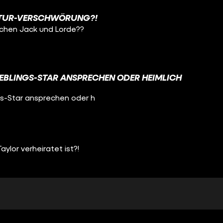
LTUR-VERSCHWÖRUNG?!
ischen Jack und Lorde??
IEBLINGS-STAR ANSPRECHEN ODER HEIMLICH
ngs-Star ansprechen oder h
aylor verheiratet ist?!
ALS FREUNDSCHAFTEN?!
l Song über ihre Bestie?