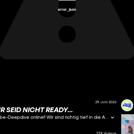
error_json
29. Juni 2026
 SEID NICHT READY...
Am Dienstag, den 28.04., geht unserer neuer YouTube-Deepdive online!! Wir sind richtig tief in die Anfänge von TikTok-Deutschland abgetaucht und haben uns den kompletten RISE - and FALL? - von TikTok Deutschland angeguckt. In EXKLUSIVEN INTERVIEWS mit Kimisinamood, Flobroo, Dalia, Karim Jamael, Lea Pietsch und Herr Anwalt kommen Geschichten ans Licht, die bisher so noch niemand erzählt hat: über Druck, Identitätsverlust, mentale Krisen und die große Frage: Wer bin ich eigentlich noch ohne TikTok? Abonniert den Kanal und aktiviert die Glocke, um nichts zu verpassen! ✨
274 Videos