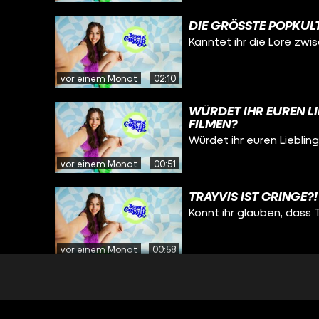
DIE GRÖSSTE POPKU
Kanntet ihr die Lore zw
vor einem Monat
02:10
WÜRDET IHR EUREN L
FILMEN?
Würdet ihr euren Liebli
vor einem Monat
00:51
TRAYVIS IST CRINGE?!
Könnt ihr glauben, dass T
vor einem Monat
00:58
MÄNNER WICHTIGER 
Wie findet ihr den Ikkime