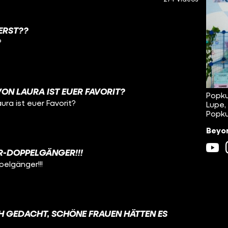
ERST??
?
N LAURA IST EUER FAVORIT?
Popku
ra ist euer Favorit?
Lupe,
Popku
Beyon
R-DOPPELGÄNGER!!!
pelgänger!!!
CH GEDACHT, SCHÖNE FRAUEN HÄTTEN ES