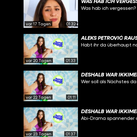
WAS HAB ICH VERGES
Was hab ich vergessen?
vor 17 Tagen
01:32
ALEKS PETROVIĆ RAUS
Habt ihr da überhaupt n
vor 20 Tagen
01:33
DESHALB WAR IKKIME
Wer soll als Nächstes d
vor 22 Tagen
01:11
DESHALB WAR IKKIME
Abi-Drama spannender 
vor 23 Tagen
01:37