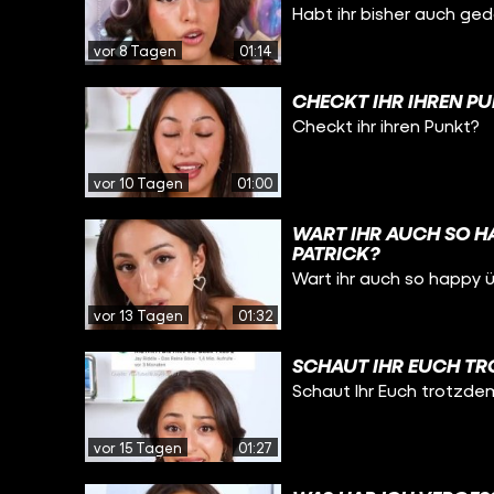
Habt ihr bisher auch ge
vor 8 Tagen
01:14
CHECKT IHR IHREN P
Checkt ihr ihren Punkt?
vor 10 Tagen
01:00
WART IHR AUCH SO H
PATRICK?
Wart ihr auch so happy 
vor 13 Tagen
01:32
SCHAUT IHR EUCH TR
Schaut Ihr Euch trotzde
vor 15 Tagen
01:27