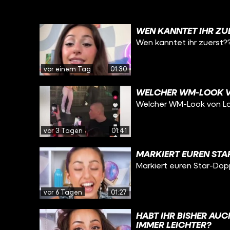
WEN KANNTET IHR ZU
Wen kanntet ihr zuerst?
vor einem Tag
01:30
WELCHER WM-LOOK VO
Welcher WM-Look von Lau
vor 3 Tagen
01:41
MARKIERT EUREN STA
Markiert euren Star-Dop
vor 6 Tagen
01:27
HABT IHR BISHER AU
IMMER LEICHTER?