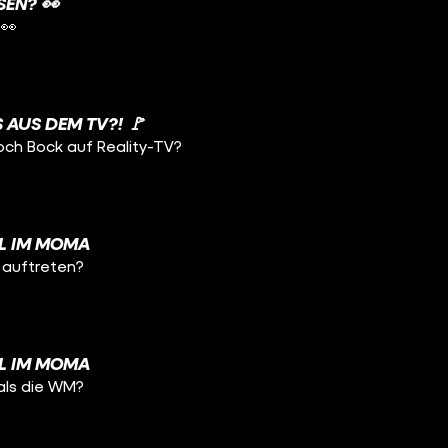
SEN? 👀
 👀
 AUS DEM TV?! 🚩
och Bock auf Reality-TV?
L IM MOMA
a auftreten?
L IM MOMA
als die WM?