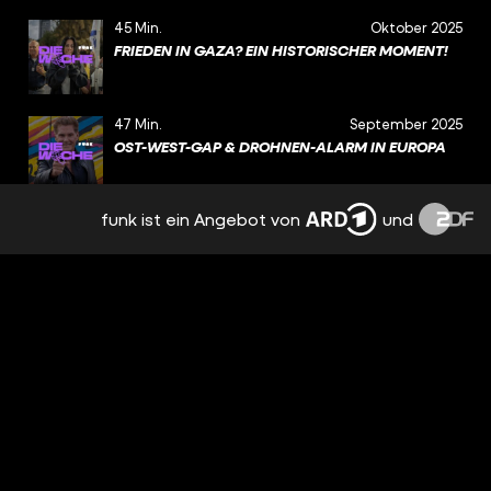
45 Min.
Oktober 2025
FRIEDEN IN GAZA? EIN HISTORISCHER MOMENT!
47 Min.
September 2025
OST-WEST-GAP & DROHNEN-ALARM IN EUROPA
funk ist ein Angebot von
und
34 Min.
September 2025
WARUM SOLLTEN WIR FREIWILLIG KÄMPFEN,
HERR PISTORIUS? (THEMEN-SPECIAL
WEHRDIENST – TEIL 2)
42 Min.
September 2025
DROHT UNS IN DEN USA JETZT EIN
BÜRGERKRIEG?
47 Min.
September 2025
WEHRDIENST – WÜRDEST DU FREIWILLIG FÜR
DEUTSCHLAND KÄMPFEN? (THEMEN-SPECIAL/
TEIL 1)