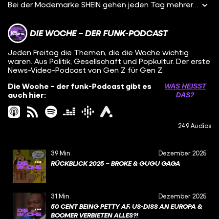
Bei der Modemarke SHEIN gehen jeden Tag mehrere Tausend Artikel online und das für Spottpreise. Eigentlich ist klar, dass es dabei einen Haken geben muss. Trotzdem sind YouTube, Insta und TikTok voll mit Fashion Hauls von SHEIN Produkten. Die größten Influencer:innen wie BibisBeautyPalace machen Werbung dafür. Unser YouTube-Format Simplicissimus hat sich die Marke genauer angeschaut: Wie abgefuckt sind die Produktionsbedingungen wirklich? Was sind die Konsequenzen für die Umwelt? Woher kommen die unzähligen Designs? Und: Wie groß ist eigentlich die Verantwortung der Influencer:innen, die dafür unhinterfragt Werbung machen? Darüber sprechen wir in dieser Folge mit Jonas von Simplicissimus. - Simplicissimus findet ihr auf YouTube.
DIE WOCHE – DER FUNK-PODCAST
Jeden Freitag die Themen, die die Woche wichtig
waren. Aus Politik, Gesellschaft und Popkultur. Der erste
News-Video-Podcast von Gen Z für Gen Z.
Die Woche – der funk-Podcast gibt es
WAS HEISST D
auch hier:
AS?
249 Audios
39 Min.
Dezember 2025
RÜCKBLICK 2025 – BROKE & GUGU GAGA
31 Min.
Dezember 2025
50 CENT BEING PETTY AF, US-DISS AN EUROPA &
BOOMER VERBIETEN ALLES?!