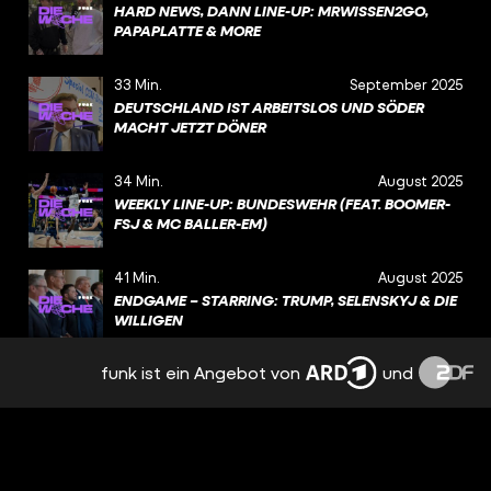
HARD NEWS, DANN LINE-UP: MRWISSEN2GO,
PAPAPLATTE & MORE
33 Min.
September 2025
DEUTSCHLAND IST ARBEITSLOS UND SÖDER
MACHT JETZT DÖNER
34 Min.
August 2025
WEEKLY LINE-UP: BUNDESWEHR (FEAT. BOOMER-
FSJ & MC BALLER-EM)
41 Min.
August 2025
ENDGAME – STARRING: TRUMP, SELENSKYJ & DIE
WILLIGEN
funk ist ein Angebot von
und
46 Min.
August 2025
KURSWECHSEL.EXE – MERZ IM UPDATE-MODUS?
36 Min.
August 2025