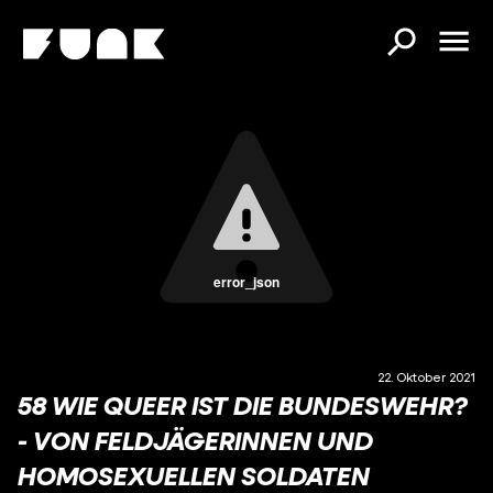
error_json
22. Oktober 2021
58 WIE QUEER IST DIE BUNDESWEHR?
- VON FELDJÄGERINNEN UND
HOMOSEXUELLEN SOLDATEN