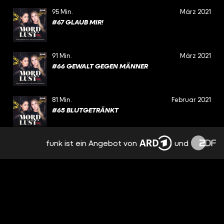
95 Min.
März 2021
#67 GLAUB MIR!
91 Min.
März 2021
#66 GEWALT GEGEN MÄNNER
81 Min.
Februar 2021
#65 BLUTGETRÄNKT
funk ist ein Angebot von
und
86 Min.
Februar 2021
#64 ENTFÜHRT
98 Min.
Januar 2021
#63 KOMMISSAR WAUZI