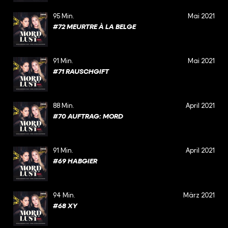
95 Min.
Mai 2021
#72 MEURTRE À LA BELGE
91 Min.
Mai 2021
#71 RAUSCHGIFT
88 Min.
April 2021
#70 AUFTRAG: MORD
91 Min.
April 2021
#69 HABGIER
94 Min.
März 2021
#68 XY