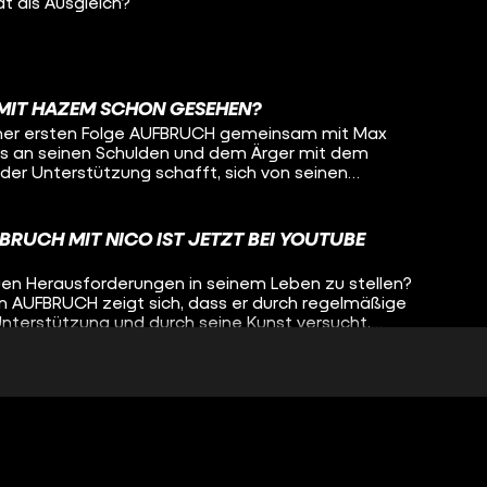
tagram.com/funk TikTok:
ät als Ausgleich?
et Wir haben ein
cht für Hater: https://go.funk.net/netiquette
milianpollux
 MIT HAZEM SCHON GESEHEN?
iner ersten Folge AUFBRUCH gemeinsam mit Max
 an seinen Schulden und dem Ärger mit dem
 der Unterstützung schafft, sich von seinen
eht ihr bei YouTube!
FBRUCH MIT NICO IST JETZT BEI YOUTUBE
euen Herausforderungen in seinem Leben zu stellen?
von AUFBRUCH zeigt sich, dass er durch regelmäßige
terstützung und durch seine Kunst versucht,
bewältigen. Max und Coach Mehdi sind Nico eine
es um die Vorbereitung seiner ersten eigenen
T VON SEINEN ÄNGSTEN? NICO, FOLGE 3 |
er ist Nico mit viel Stress konfrontiert. Dadurch
 Sucht zu verfallen. Wird Nicos großer Traum zum
stellen Nico auf die Probe. Doch nicht nur mit
ut euch jetzt die neue Folge mit ihm bei YouTube
r seine Vergangenheit zu bewältigen, sondern
lmäßig psychotherapeutische Unterstützung. Max
co eine große Hilfe, auch wenn es um die