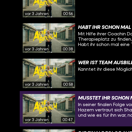
ausbildungsplatz Unterstützung Wohnungslosigkeit:
https://www.caritas.de/
naufderstrasse/ueberlebenshi
vor 3 Jahren
00:56
Sonntag! Ihr wollt nichts v
https://www.youtube.c
HABT IHR SCHON MAL
https://www.tiktok.com/
Schaut da mal rein: YouTube: https://www.youtube.com/funkofficial
Mit Hilfe ihrer Coachi
Instagram: https://www.ins
Therapieplatz zu finden, 
https://www.tiktok.com/@funk Website: https://go.funk.n
Habt ihr schon mal eine 
vor 3 Jahren
00:38
Herz für Kritiker, aber ni
Therapieplatz gefunde
WER IST TEAM AUSBI
Kanntet ihr diese Mögli
vor 3 Jahren
00:58
MUSSTET IHR SCHON 
In seiner finalen Folge 
Hazem vertraut sich Sha
und wie es für ihn war, 
vor 3 Jahren
00:47
auch schon mal neu beg