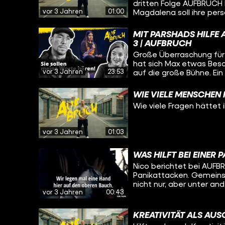
dritten Folge AUFBRUCH 
vor 3 Jahren
01:00
Magdalena soll ihre pers
Ein riesiger Schritt für 
Up Comedienne Parshad, 
MIT PARSHADS HILFE 
sondern weiß auch, wie e
| AUFBRUCH
sein. Am großen Tag st
Große Überraschung für 
die Bühne muss sie trot
hat sich Max etwas Beson
meistern wird, seht ihr je
vor 3 Jahren
23:53
auf die große Bühne. Ein
nie mit einem so großen 
Stand-Up Comedienne Pa
WIE VIELE MENSCHEN
steht, sondern weiß auch
Wie viele Fragen hättet 
gefangen zu sein. Am g
Rücken, auf die Bühne mu
Herausforderung meistern? Die ersten beiden Folgen von 
vor 3 Jahren
01:03
findet ihr hier: https://y
list=PL5jbVQA5E3CK7m0QXiV8dLhjsjMG
oder deine Freunde ähn
WAS HILFT BEI EINER
Protagonisten findet ihr 
Nico berichtet bei AUF
Häusliche Gewalt gegen Frauen: https://hilfetelefon.d
Panikattacken. Gemeins
gegen Männer: https://maennerhilfetelefon.de/ Jeden zweiten Sonntag!
nicht nur, aber unter a
Ihr wollt nichts verpassen? A
vor 3 Jahren
00:43
jetzt die Folgen mit ihm
https://www.youtube.c
https://www.tiktok.com/
KREATIVITÄT ALS AUS
Schaut da mal rein: YouTube: https://www.youtube.com/funkofficial