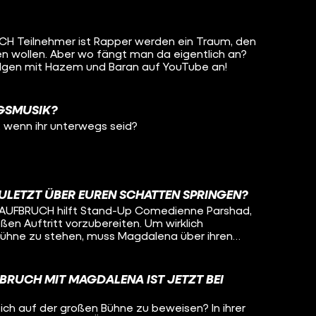
en zweiten Sonntag! Ihr wollt
lena das angeht und wie Coachin Dagma sie
 ihr euch in ihren ersten beiden Folgen von
tps://www.tiktok.com/@aufbruch.mit.pollux Wir
t da mal rein: YouTube:
CH Teilnehmer ist Rapper werden ein Traum, den
fficial Instagram:
len wollen. Aber wo fängt man da eigentlich an?
ww.tiktok.com/@funk
olgen mit Hazem und Baran auf YouTube an!
r nicht für
et/netiquette https://go.funk.net/impressum
NGSMUSIK?
, wenn ihr unterwegs seid?
ULETZT ÜBER EUREN SCHATTEN SPRINGEN?
von AUFBRUCH hilft Stand-Up Comedienne Parshad,
en Auftritt vorzubereiten. Um wirklich
Bühne zu stehen, muss Magdalena über ihren
e es schafft, könnt ihr jetzt bei YouTube sehen!
FBRUCH MIT MAGDALENA IST JETZT BEI
ich auf der großen Bühne zu beweisen? In ihrer