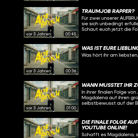
de/suche/schuldenberatung-de-1977750 Jed
zu sprechen. Wie Magda
nichts verpassen? Abo: https://www.youtube.com/channel/UCNarzJK09-
dabei unterstützt, könnt
TRAUMJOB RAPPER?
KHm5vUxq-gIKA TikTok: ht
AUFBRUCH ansehen.
gehören auch zu #funk. Schau
Für zwei unserer AUFBRU
https://www.youtube.com/funko
sie sich unbedingt erfül
https://www.instagram.com/funk TikTok: https://w
Schaut euch jetzt die F
vor 3 Jahren
00:45
Website: https://go.funk.net Wir haben ein Herz für Kritiker, abe
Hater: https://go.funk.n
WAS IST EURE LIEBLI
Was hört ihr am liebsten
vor 3 Jahren
00:36
WANN MUSSTET IHR Z
In ihrer finalen Folge 
Magdalena auf ihren groß
selbstbewusst auf der 
vor 3 Jahren
01:00
Schatten springen. Ob si
DIE FINALE FOLGE AU
YOUTUBE ONLINE!
Schafft es Magdalena, s