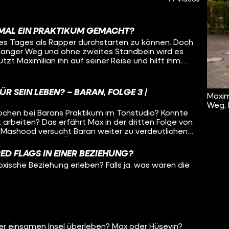
MAL EIN PRAKTIKUM GEMACHT?
es Tages als Rapper durchstarten zu können. Doch
in langer Weg und ohne zweites Standbein wird es
zt Maximilian ihn auf seiner Reise und hilft ihm, an
n einem Tonstudio zu kommen. Viel Verantwortung
n nämlich seinen Alltag besser strukturieren muss,
s Praktikum wirklich durchziehen will. Ob er das
FÜR SEIN LEBEN? – BARAN, FOLGE 3 |
Maxim
m weitergeht, seht ihr in seiner dritten Folge
Weg, 
Wochen bei Barans Praktikum im Tonstudio? Konnte
t arbeiten? Das erfährt Max in der dritten Folge von
Mashood versucht Baran weiter zu verdeutlichen,
schluss als Ass im Ärmel ist. Gemeinsam besuchen
ier hätte Baran die Chance, auf dem zweiten
ED FLAGS IN EINER BEZIEHUNG?
en Abschluss zu erlangen. Außerdem darf er im
oxische Beziehung erleben? Falls ja, was waren die
Song aufnehmen und muss sich vor Max beweisen.
iden Folgen von Baran
/youtube.com/playlist?list=PL5jbVQA5E3CJNKMZr3icL-
tur.de/arbeitslosengeld-2/schulabschluss-
tur.de/bildung/ausbildung/tipps-suche-
er einsamen Insel überleben? Max oder Hüseyin?