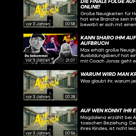
DIE FINALE FOLGE AU
ONLINE!
Große Neuigkeiten für 
hat eine Branche sein 
vor 3 Jahren
00:58
bewirbt er sich mit eine
auf Food-Influencer Shar
fremden Land anzukomme
KANN SHARO IHM AUF 
auch in Hazems Musik e
AUFBRUCH
Saeed hat er einen Auft
Max erhält große Neuig
wird, vor einem Publikum
Ausbildungsberuf hat e
mit ihm bei YouTube an!
vor 3 Jahren
21:07
mit Coach Jonas geht e
Video. Für einen weitere
sorgen. Auch er weiß, w
WARUM WIRD MAN KR
bei null zu starten. Ein
Was glaubt ihr, warum je
findet, denn gemeinsam 
Kölner Club – mit einem sehr persönli
von Hazem findet ihr hie
vor 3 Jahren
00:28
list=PL5jbVQA5E3CI4q-buFCRGYXIBfsrslDCa
deine Freunde ähnliche
findet ihr hier wertvolle Links
AUF WEN KÖNNT IHR 
nachholen: https://www.
Magdalena erzählt bei A
2/schulabschluss-nachholen Flüchtling
toxischen Beziehung. De
https://www.bamf.de/DE/
ihres Kindes, ist nicht 
Schuldenberatung: http
vor 3 Jahren
00:56
mit dem Jugendamt, um