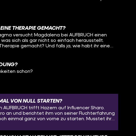
hilfeundberatung/ratgeber/wohnungslosigkeit/lebe
lfen-fuer-wohnungslose Jeden zweiten
erpassen? Abo:
om/channel/UCNarzJK09-KHm5vUxq-gIKA TikTok:
 EINE THERAPIE GEMACHT?
@aufbruch.mit.pollux Wir gehören auch zu #funk.
n Dagma versucht Magdalena bei AUFBRUCH einen
tagram.com/funk TikTok:
was sich als gar nicht so einfach herausstellt.
et Wir haben ein
Therapie gemacht? Und falls ja, wie habt ihr einen
cht für Hater: https://go.funk.net/netiquette
n?
https://go.funk.net/impressum #aufbruch #maximilianpollux
LDUNG?
chkeiten schon?
MAL VON NULL STARTEN?
von AUFBRUCH trifft Hazem auf Influencer Sharo.
ro an und berichtet ihm von seiner Fluchterfahrung
noch einmal ganz von vorne zu starten. Musstet ihr
innen?