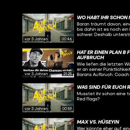
WO HABT IHR SCHON 
Baran träumt davon, ein
bis dahin ist es noch e
schwer. Deshalb unterstüt
vor 3 Jahren
00:46
einen Praktikumsplatz i
für Baran, der von nun a
um zu zeigen, dass er da
HAT ER EINEN PLAN B 
schafft und wie es mit ih
AUFBRUCH
AUFBRUCH bei YouTube.
Wie liefen die letzten 
er an seiner Pünktlichkei
vor 3 Jahren
21:25
Barans Aufbruch. Coach 
wie wichtig ein Schulab
sie eine Abendschule. H
WAS SIND FÜR EUCH R
Bildungsweg einen höher
Musstet ihr schon eine t
Studio seinen eigenen 
Red Flags?
WIrd Baran seine Chancen nutzen? Die ersten be
findet ihr hier: https:/
vor 3 Jahren
00:59
NwY6SqPutaS Hilfsangebote: Schulabschluss nachholen:
https://www.arbeitsagen
nachholen Tipps, um einen Ausbildungsplatz zu finden:
MAX VS. HÜSEYIN
https://www.arbeitsagen
Wer könnte eher auf ein