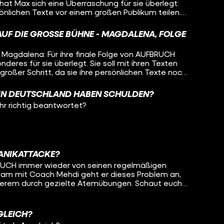
hat Max sich eine Überraschung für sie überlegt:
önlichen Texte vor einem großen Publikum teilen.
sie. Um sich vorzubereiten, trifft Magdalena Stand-
die nicht nur regelmäßig auf der Bühne steht,
AUF DIE GROSSE BÜHNE - MAGDALENA, FOLGE 3
s ist, in einer toxischen Beziehung gefangen zu
ärken ihr Max und Coachin Dagma den Rücken, auf
Magdalena: Für ihre finale Folge von AUFBRUCH
zdem allein. Ob sie diese Herausforderung
deres für sie überlegt. Sie soll mit ihren Texten
tzt in ihrer finalen Folge bei YouTube!
 großer Schritt, da sie ihre persönlichen Texte noch
Publikum geteilt hat. Vorher trifft Magdalena
rshad, die nicht nur regelmäßig auf der Bühne
 IN DEUTSCHLAND HABEN SCHULDEN?
, wie es ist, in einer toxischen Beziehung
ihr richtig beantwortet?
roßen Tag stärken ihr Max und Coachin Dagma den
ss sie trotzdem allein. Wird sie diese
Magdalena
outube.com/playlist?
-nHOe Hilfsangebote: Solltest du
liche Probleme durchmachen wie unsere
 PANIKATTACKE?
hier wertvolle Links, die euch weiterhelfen können:
BRUCH immer wieder von seinen regelmäßigen
e/ Häusliche Gewalt
am mit Coach Mehdi geht er dieses Problem an,
nderem durch gezielte Atemübungen. Schaut euch
bo:
 bei YouTube an!
om/channel/UCNarzJK09-KHm5vUxq-gIKA TikTok:
@aufbruch.mit.pollux Wir gehören auch zu #funk.
GLEICH?