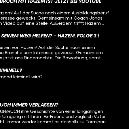
FBRUCH MIT HAZEM IST JETZT BEI YOUTUBE
Hazem! Auf der Suche nach einem Ausbildungsberuf
Interesse geweckt. Gemeinsam mit Coach Jonas
m Video auf eine Stelle. Außerdem trifft Hazem
o sorgen. Auch er weiß, wie es ist, in einem
n und bei null zu starten. Ein Thema, das nun
SEINEM WEG HELFEN? – HAZEM, FOLGE 3 |
inen Platz findet, denn gemeinsam mit Kumpel
ritt in einem Kölner Club. Ob Hazem es schaffen
keiten von Hazem! Auf der Suche nach einem
 zu performen? Schaut euch jetzt die finale Folge
ine Branche sein Interesse geweckt. Gemeinsam
s jetzt ans Eingemachte: Die Bewerbung, samt
n Motivationsschub soll Food-Influencer Sharo
ie es ist, in einem fremden Land anzukommen und
IMINELL?
 Thema, das nun auch in Hazems Musik einen Platz
mand kriminell wird?
mit Kumpel Saeed hat er einen Auftritt in einem
chen Text. Die ersten beiden Folgen
r: https://youtube.com/playlist?
 Hilfsangebote: Solltest du oder
 Probleme durchmachen wie unsere Protagonisten
, die euch weiterhelfen können: Schulabschluss
EUCH IMMER VERLASSEN?
arbeitsagentur.de/arbeitslosengeld-
UFBRUCH ihre Geschichte von einer langjährigen
shilfe:
r Umgang mit ihrem Ex-Freund und zugleich Vater
Startseite/startseite_node.html
leicht. Immer wieder kommt es deshalb zu Terminen
s://www.bundesregierung.de/breg-
 über das Sorgerecht für den gemeinsamen Sohn