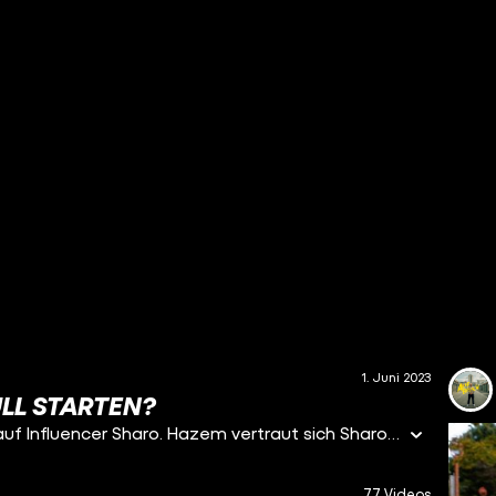
1. Juni 2023
LL STARTEN?
In seiner finalen Folge von AUFBRUCH trifft Hazem auf Influencer Sharo. Hazem vertraut sich Sharo an und berichtet ihm von seiner Fluchterfahrung und wie es für ihn war, noch einmal ganz von vorne zu starten. Musstet ihr auch schon mal neu beginnen?
77 Videos