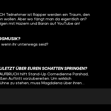
en zweiten Sonntag! Ihr wollt
lena das angeht und wie Coachin Dagma sie
 ihr euch in ihren ersten beiden Folgen von
tps://www.tiktok.com/@aufbruch.mit.pollux Wir
t da mal rein: YouTube:
CH Teilnehmer ist Rapper werden ein Traum, den
fficial Instagram:
len wollen. Aber wo fängt man da eigentlich an?
ww.tiktok.com/@funk
olgen mit Hazem und Baran auf YouTube an!
r nicht für
et/netiquette https://go.funk.net/impressum
NGSMUSIK?
, wenn ihr unterwegs seid?
ULETZT ÜBER EUREN SCHATTEN SPRINGEN?
von AUFBRUCH hilft Stand-Up Comedienne Parshad,
en Auftritt vorzubereiten. Um wirklich
Bühne zu stehen, muss Magdalena über ihren
e es schafft, könnt ihr jetzt bei YouTube sehen!
FBRUCH MIT MAGDALENA IST JETZT BEI
ich auf der großen Bühne zu beweisen? In ihrer