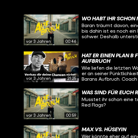
WO HABT IHR SCHON 
Baran träumt davon, ein
bis dahin ist es noch e
schwer. Deshalb unterstüt
vor 3 Jahren
00:46
einen Praktikumsplatz i
für Baran, der von nun a
um zu zeigen, dass er da
HAT ER EINEN PLAN B 
schafft und wie es mit ih
AUFBRUCH
AUFBRUCH bei YouTube.
Wie liefen die letzten 
er an seiner Pünktlichkei
vor 3 Jahren
21:25
Barans Aufbruch. Coach 
wie wichtig ein Schulab
sie eine Abendschule. H
WAS SIND FÜR EUCH R
Bildungsweg einen höher
Musstet ihr schon eine t
Studio seinen eigenen 
Red Flags?
WIrd Baran seine Chancen nutzen? Die ersten be
findet ihr hier: https:/
vor 3 Jahren
00:59
NwY6SqPutaS Hilfsangebote: Schulabschluss nachholen:
https://www.arbeitsagen
nachholen Tipps, um einen Ausbildungsplatz zu finden:
MAX VS. HÜSEYIN
https://www.arbeitsagen
Wer könnte eher auf ein