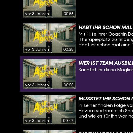
ausbildungsplatz Unterstützung Wohnungslosigkeit:
https://www.caritas.de/
naufderstrasse/ueberlebenshi
vor 3 Jahren
00:56
Sonntag! Ihr wollt nichts v
https://www.youtube.c
HABT IHR SCHON MAL
https://www.tiktok.com/
Schaut da mal rein: YouTube: https://www.youtube.com/funkofficial
Mit Hilfe ihrer Coachi
Instagram: https://www.ins
Therapieplatz zu finden, 
https://www.tiktok.com/@funk Website: https://go.funk.n
Habt ihr schon mal eine 
vor 3 Jahren
00:38
Herz für Kritiker, aber ni
Therapieplatz gefunde
WER IST TEAM AUSBI
Kanntet ihr diese Mögli
vor 3 Jahren
00:58
MUSSTET IHR SCHON 
In seiner finalen Folge 
Hazem vertraut sich Sha
und wie es für ihn war, 
vor 3 Jahren
00:47
auch schon mal neu beg