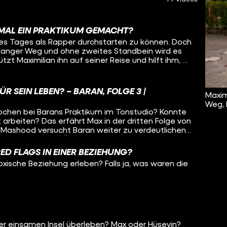
MAL EIN PRAKTIKUM GEMACHT?
es Tages als Rapper durchstarten zu können. Doch
in langer Weg und ohne zweites Standbein wird es
zt Maximilian ihn auf seiner Reise und hilft ihm, an
n einem Tonstudio zu kommen. Viel Verantwortung
n nämlich seinen Alltag besser strukturieren muss,
s Praktikum wirklich durchziehen will. Ob er das
FÜR SEIN LEBEN? – BARAN, FOLGE 3 |
Maxim
m weitergeht, seht ihr in seiner dritten Folge
Weg, 
Wochen bei Barans Praktikum im Tonstudio? Konnte
t arbeiten? Das erfährt Max in der dritten Folge von
Mashood versucht Baran weiter zu verdeutlichen,
schluss als Ass im Ärmel ist. Gemeinsam besuchen
ier hätte Baran die Chance, auf dem zweiten
ED FLAGS IN EINER BEZIEHUNG?
en Abschluss zu erlangen. Außerdem darf er im
oxische Beziehung erleben? Falls ja, was waren die
Song aufnehmen und muss sich vor Max beweisen.
iden Folgen von Baran
/youtube.com/playlist?list=PL5jbVQA5E3CJNKMZr3icL-
tur.de/arbeitslosengeld-2/schulabschluss-
tur.de/bildung/ausbildung/tipps-suche-
er einsamen Insel überleben? Max oder Hüseyin?