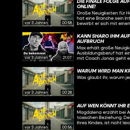
DIE FINALE FOLGE AU
ONLINE!
Große Neuigkeiten für 
hat eine Branche sein 
vor 3 Jahren
00:58
bewirbt er sich mit eine
auf Food-Influencer Shar
fremden Land anzukomme
KANN SHARO IHM AUF 
auch in Hazems Musik e
AUFBRUCH
Saeed hat er einen Auft
Max erhält große Neuig
wird, vor einem Publikum
Ausbildungsberuf hat e
mit ihm bei YouTube an!
vor 3 Jahren
21:07
mit Coach Jonas geht e
Video. Für einen weitere
sorgen. Auch er weiß, w
WARUM WIRD MAN KR
bei null zu starten. Ein
Was glaubt ihr, warum je
findet, denn gemeinsam 
Kölner Club – mit einem sehr persönli
von Hazem findet ihr hie
vor 3 Jahren
00:28
list=PL5jbVQA5E3CI4q-buFCRGYXIBfsrslDCa
deine Freunde ähnliche
findet ihr hier wertvolle Links
AUF WEN KÖNNT IHR 
nachholen: https://www.
Magdalena erzählt bei A
2/schulabschluss-nachholen Flüchtling
toxischen Beziehung. De
https://www.bamf.de/DE/
ihres Kindes, ist nicht 
Schuldenberatung: http
vor 3 Jahren
00:56
mit dem Jugendamt, um