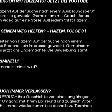
FBRUCH MIT HAZEM IST JETZT BEI YOUTUBE
Hazem! Auf der Suche nach einem Ausbildungsberuf
Interesse geweckt. Gemeinsam mit Coach Jonas
m Video auf eine Stelle. Außerdem trifft Hazem
o sorgen. Auch er weiß, wie es ist, in einem
n und bei null zu starten. Ein Thema, das nun
SEINEM WEG HELFEN? – HAZEM, FOLGE 3 |
inen Platz findet, denn gemeinsam mit Kumpel
ritt in einem Kölner Club. Ob Hazem es schaffen
keiten von Hazem! Auf der Suche nach einem
 zu performen? Schaut euch jetzt die finale Folge
ine Branche sein Interesse geweckt. Gemeinsam
s jetzt ans Eingemachte: Die Bewerbung, samt
n Motivationsschub soll Food-Influencer Sharo
ie es ist, in einem fremden Land anzukommen und
IMINELL?
 Thema, das nun auch in Hazems Musik einen Platz
mand kriminell wird?
mit Kumpel Saeed hat er einen Auftritt in einem
chen Text. Die ersten beiden Folgen
r: https://youtube.com/playlist?
 Hilfsangebote: Solltest du oder
 Probleme durchmachen wie unsere Protagonisten
, die euch weiterhelfen können: Schulabschluss
EUCH IMMER VERLASSEN?
arbeitsagentur.de/arbeitslosengeld-
UFBRUCH ihre Geschichte von einer langjährigen
shilfe:
r Umgang mit ihrem Ex-Freund und zugleich Vater
Startseite/startseite_node.html
leicht. Immer wieder kommt es deshalb zu Terminen
s://www.bundesregierung.de/breg-
 über das Sorgerecht für den gemeinsamen Sohn