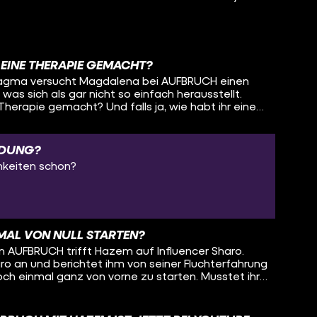
hilfeundberatung/ratgeber/wohnungslosigkeit/lebe
lfen-fuer-wohnungslose Jeden zweiten
erpassen? Abo:
om/channel/UCNarzJK09-KHm5vUxq-gIKA TikTok:
 EINE THERAPIE GEMACHT?
@aufbruch.mit.pollux Wir gehören auch zu #funk.
n Dagma versucht Magdalena bei AUFBRUCH einen
tagram.com/funk TikTok:
was sich als gar nicht so einfach herausstellt.
et Wir haben ein
Therapie gemacht? Und falls ja, wie habt ihr einen
cht für Hater: https://go.funk.net/netiquette
n?
https://go.funk.net/impressum #aufbruch #maximilianpollux
LDUNG?
chkeiten schon?
MAL VON NULL STARTEN?
von AUFBRUCH trifft Hazem auf Influencer Sharo.
ro an und berichtet ihm von seiner Fluchterfahrung
noch einmal ganz von vorne zu starten. Musstet ihr
innen?