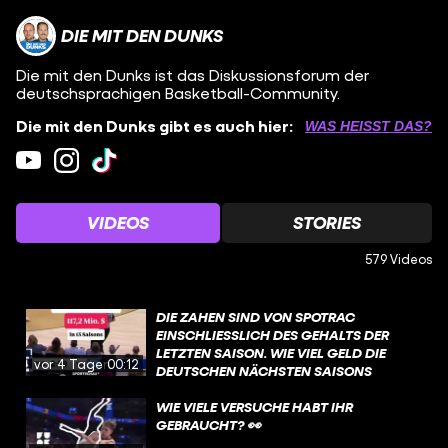
DIE MIT DEN DUNKS
Die mit den Dunks ist das Diskussionsforum der
deutschsprachigen Basketball-Community.
Die mit den Dunks gibt es auch hier:
WAS HEISST DAS?
VIDEOS
STORIES
579 Videos
DIE ZAHEN SIND VON SPOTRAC
EINSCHLIESSLICH DES GEHALTS DER L
ETZTEN SAISON. WIE VIEL GELD DIE D
vor 4 Tagen
00:12
EUTSCHEN NÄCHSTEN SAISONS V
ERDIENEN, IST NICHT MIT E
INBERECHNET. PART 1 GIBT’S AUF U
WIE VIELE VERSUCHE HABT IHR
NSEREM KANAL 🤝
GEBRAUCHT? 👀