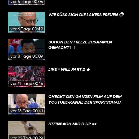
vor 5 Tagen
00:06
WIE SÜSS SICH DIE LAKERS FREUEN 🥹
vor 6 Tagen
00:49
SCHÖN DEN FREEZE ZUSAMMEN
GEMACHT 😮‍💨
vor 8 Tagen
00:09
LIKE = WILL PART 2 🔥
vor 11 Tagen
00:16
CHECKT DEN GANZEN FILM AUF DEM
YOUTUBE-KANAL DER SPORTSCHAU.
vor 13 Tagen
00:41
STEINBACH MIC‘D UP 👀
vor 22 Tagen
00:29