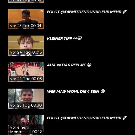
FOLGT @DIEMITDENDUNKS FÜR MEHR 🏀
vor 23 Tagen
00:04
KLEINER TIPP 👀🤫
vor 24 Tagen
00:15
AUA 👀 DAS REPLAY 😭
vor 24 Tagen
00:08
WER MAG WOHL DIE 4 SEIN 😜
vor 25 Tagen
00:30
FOLGT @DIEMITDENDUNKS FÜR MEHR 🏀
vor einem
Monat
00:12