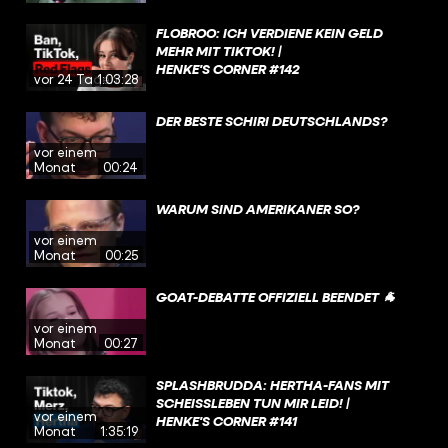
FLOBROO: ICH VERDIENE KEIN GELD
MEHR MIT TIKTOK! |
HENKE'S CORNER #142
vor 24 Tagen
1:03:28
DER BESTE SCHIRI DEUTSCHLANDS?
vor einem
Monat
00:24
WARUM SIND AMERIKANER SO?
vor einem
Monat
00:25
GOAT-DEBATTE OFFIZIELL BEENDET 🐐
vor einem
Monat
00:27
SPLASHBRUDDA: HERTHA-FANS MIT
SCHEISSLEBEN TUN MIR LEID! | H
vor einem
ENKE'S CORNER #141
Monat
1:35:19