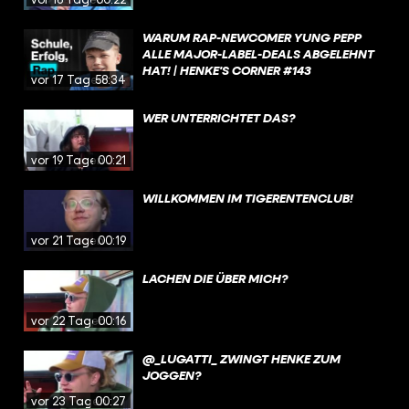
WARUM RAP-NEWCOMER YUNG PEPP
ALLE MAJOR-LABEL-DEALS ABGELEHNT
HAT! | HENKE'S CORNER #143
vor 17 Tagen
58:34
WER UNTERRICHTET DAS?
vor 19 Tagen
00:21
WILLKOMMEN IM TIGERENTENCLUB!
vor 21 Tagen
00:19
LACHEN DIE ÜBER MICH?
vor 22 Tagen
00:16
@_LUGATTI_ ZWINGT HENKE ZUM
JOGGEN?
vor 23 Tagen
00:27