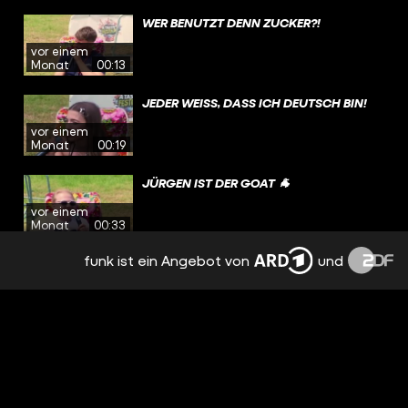
WER BENUTZT DENN ZUCKER?!
vor einem
Monat
00:13
JEDER WEISS, DASS ICH DEUTSCH BIN!
vor einem
Monat
00:19
JÜRGEN IST DER GOAT 🐐
vor einem
Monat
00:33
funk ist ein Angebot von
und
HENKE'S CORNER TOGO: ICH WILL NICHT
SO ALT WERDEN! | HENKE'S CORNER #140
vor einem
Monat
56:11
MUSS MAN DAS ABKÖNNEN?
vor einem
Monat
00:33