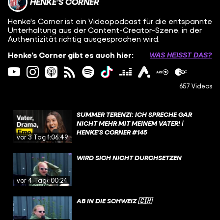
HENKE’S CORNER
Henke's Corner ist ein Videopodcast für die entspannte
Unterhaltung aus der Content-Creator-Szene, in der
Authentizität richtig ausgesprochen wird.
Henke’s Corner gibt es auch hier:
WAS HEISST DAS?
657 Videos
SUMMER TERENZI: ICH SPRECHE GAR
NICHT MEHR MIT MEINEM VATER! |
HENKE'S CORNER #145
vor 3 Tagen
1:06:49
WIRD SICH NICHT DURCHSETZEN
vor 4 Tagen
00:24
AB IN DIE SCHWEIZ 🇨🇭