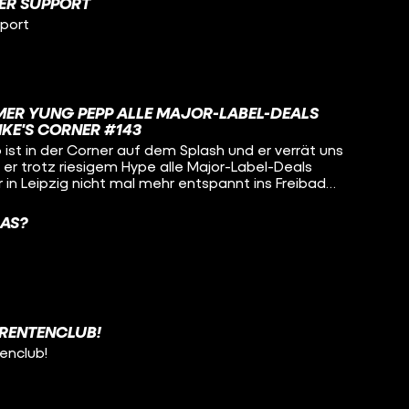
ER SUPPORT
pport
R YUNG PEPP ALLE MAJOR-LABEL-DEALS
NKE'S CORNER #143
ist in der Corner auf dem Splash und er verrät uns
er trotz riesigem Hype alle Major-Label-Deals
in Leipzig nicht mal mehr entspannt ins Freibad
eine Ausbildung zum Sozialassistenten mit dem
en Hut bekommt. Viel Spaß!
DAS?
RENTENCLUB!
enclub!