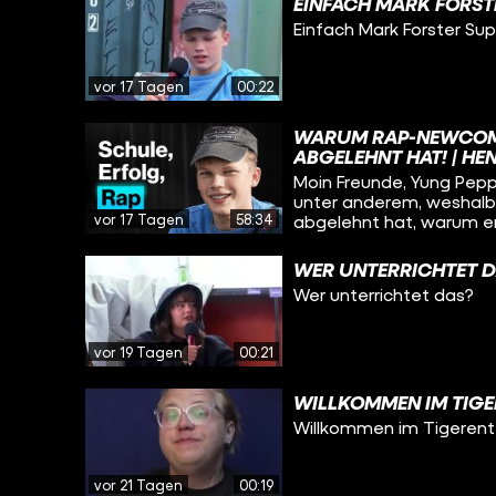
EINFACH MARK FORST
Einfach Mark Forster Su
vor 17 Tagen
00:22
WARUM RAP-NEWCOME
ABGELEHNT HAT! | HE
Moin Freunde, Yung Pepp 
unter anderem, weshalb 
vor 17 Tagen
58:34
abgelehnt hat, warum er 
gehen kann und wie er s
Rapper-Dasein unter ein
WER UNTERRICHTET 
Wer unterrichtet das?
vor 19 Tagen
00:21
WILLKOMMEN IM TIGE
Willkommen im Tigerent
vor 21 Tagen
00:19