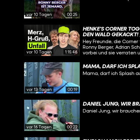
vor 10 Tagen
00:25
HENKE'S CORNER TOG
DEN WALD GEKACKT! 
Hey Freunde, die Corner
Ronny Berger, Adrian Sch
vor 10 Tagen
1:15:46
vorbei und sie verraten
Adrian bei seinem US-A
Anreise nur knapp einer
MAMA, DARF ICH SPL
Ronny Berger mit einer 
Mama, darf ich Splash a
Café-Besitzerin wurde. V
vor 13 Tagen
00:19
DANIEL JUNG, WIR B
Daniel Jung, wir brauche
vor 16 Tagen
00:22