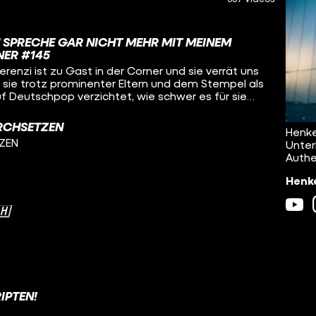
H SPRECHE GAR NICHT MEHR MIT MEINEM
NER #145
enzi ist zu Gast in der Corner und sie verrät uns
sie trotz prominenter Eltern und dem Stempel als
 Deutschpop verzichtet, wie schwer es für sie
g über ihren Vater zu veröffentlichen, und warum
n B verzichtet, um sich zu 100 % auf ihre Musik zu
RCHSETZEN
Henke
TZEN
Unter
Authe
Henke
🇭
IPTEN!
!