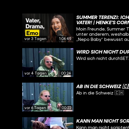
SUMMER TERENZI: IC
VATER! | HENKE'S COR
Moin Freunde, Summer Ter
unter anderem, weshalb 
vor 3 Tagen
1:06:49
„Nepo Baby“ bewusst auf
war, ihren ehrlichen Son
sie radikal auf einen Pla
WIRD SICH NICHT DU
fokussieren. Viel Spaß!
Wird sich nicht durchSE
vor 4 Tagen
00:24
AB IN DIE SCHWEIZ 🇨
Ab in die Schweiz 🇨🇭
vor 6 Tagen
00:22
KANN MAN NICHT SCR
Kann man nicht scripten