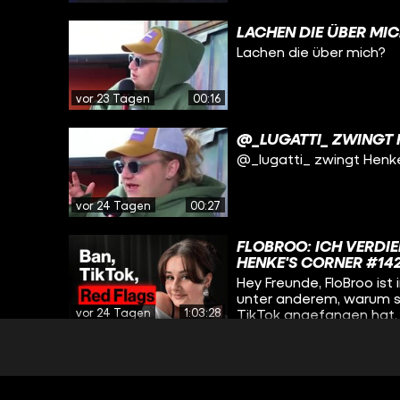
LACHEN DIE ÜBER MI
Lachen die über mich?
vor 23 Tagen
00:16
@_LUGATTI_ ZWINGT
@_lugatti_ zwingt Hen
vor 24 Tagen
00:27
FLOBROO: ICH VERDIE
HENKE'S CORNER #14
Hey Freunde, FloBroo ist
unter anderem, warum si
vor 24 Tagen
1:03:28
TikTok angefangen hat, 
Geld mehr verdient und
studiert. Viel Spaß!
DER BESTE SCHIRI D
Der beste Schiri Deutsc