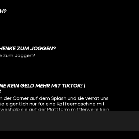
CH?
 HENKE ZUM JOGGEN?
ke zum Joggen?
NE KEIN GELD MEHR MIT TIKTOK! |
2
 in der Corner auf dem Splash und sie verrät uns
e eigentlich nur für eine Kaffeemaschine mit
weshalb sie auf der Plattform mittlerweile kein
 wie man Marketing auf halber Arschbacke
EUTSCHLANDS?
hlands?