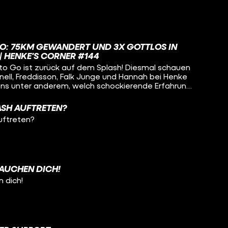
O: 75KM GEWANDERT UND 3X GOTTLOS IN
| HENKE'S CORNER #144
 to Go ist zurück auf dem Splash! Diesmal schauen
nell, Freddisson, Falk Junge und Hannah bei Henke
 uns unter anderem, welch schockierende Erfahrung
ustausch machen musste, wie Falk Junge auf der
 tödlichen Auto-Katastrophe entronnen ist, warum
ASH AUFTRETEN?
Falte im Knie kämpft und wie Hannah spontan zur
uftreten?
iel Spaß!
RAUCHEN DICH!
n dich!