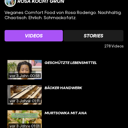
ROSA KOCHT GRÜN
Veganes Comfort Food von Rosa Roderigo. Nachhaltig.
Chaotisch. Ehrlich. Schmackofatz.
VIDEOS
STORIES
278 Videos
GESCHÜTZTE LEBENSMITTEL
vor 3 Jahren
00:58
BÄCKER HANDWERK
vor 3 Jahren
01:11
MURTSOWKA MIT ANA
vor 3 Jahren
01:01