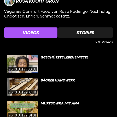
ROSA KOCHT GRÜN
Veganes Comfort Food von Rosa Roderigo. Nachhaltig.
Chaotisch. Ehrlich. Schmackofatz.
VIDEOS
STORIES
278 Videos
GESCHÜTZTE LEBENSMITTEL
vor 3 Jahren
00:58
BÄCKER HANDWERK
vor 3 Jahren
01:11
MURTSOWKA MIT ANA
vor 3 Jahren
01:01