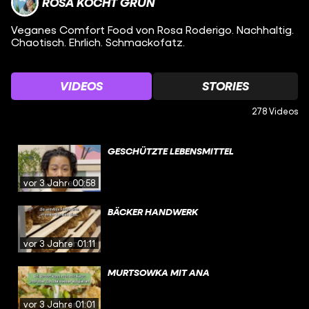
ROSA KOCHT GRÜN
Veganes Comfort Food von Rosa Roderigo. Nachhaltig.
Chaotisch. Ehrlich. Schmackofatz.
VIDEOS
STORIES
278 Videos
GESCHÜTZTE LEBENSMITTEL
vor 3 Jahren
00:58
BÄCKER HANDWERK
vor 3 Jahren
01:11
MURTSOWKA MIT ANA
vor 3 Jahren
01:01