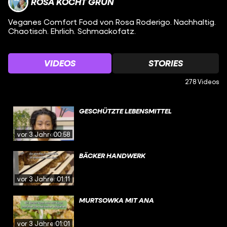
ROSA KOCHT GRÜN
Veganes Comfort Food von Rosa Roderigo. Nachhaltig.
Chaotisch. Ehrlich. Schmackofatz.
VIDEOS
STORIES
278 Videos
GESCHÜTZTE LEBENSMITTEL
vor 3 Jahren
00:58
BÄCKER HANDWERK
vor 3 Jahren
01:11
MURTSOWKA MIT ANA
vor 3 Jahren
01:01