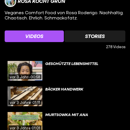
ROSA KOCHT GRÜN
Veganes Comfort Food von Rosa Roderigo. Nachhaltig.
Chaotisch. Ehrlich. Schmackofatz.
VIDEOS
STORIES
278 Videos
GESCHÜTZTE LEBENSMITTEL
vor 3 Jahren
00:58
BÄCKER HANDWERK
vor 3 Jahren
01:11
MURTSOWKA MIT ANA
vor 3 Jahren
01:01