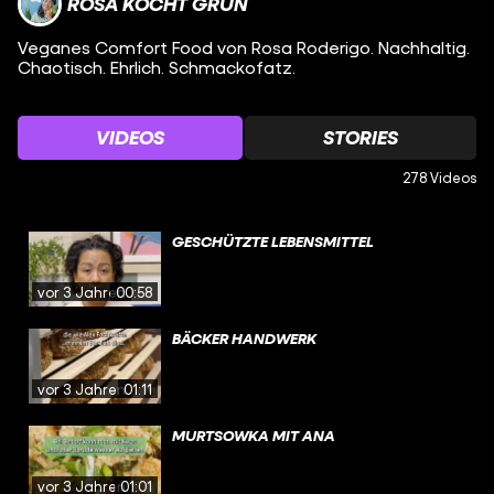
ROSA KOCHT GRÜN
Veganes Comfort Food von Rosa Roderigo. Nachhaltig.
Chaotisch. Ehrlich. Schmackofatz.
VIDEOS
STORIES
278 Videos
GESCHÜTZTE LEBENSMITTEL
vor 3 Jahren
00:58
BÄCKER HANDWERK
vor 3 Jahren
01:11
MURTSOWKA MIT ANA
vor 3 Jahren
01:01