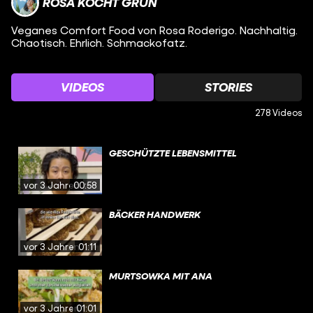
ROSA KOCHT GRÜN
Veganes Comfort Food von Rosa Roderigo. Nachhaltig.
Chaotisch. Ehrlich. Schmackofatz.
VIDEOS
STORIES
278 Videos
GESCHÜTZTE LEBENSMITTEL
vor 3 Jahren
00:58
BÄCKER HANDWERK
vor 3 Jahren
01:11
MURTSOWKA MIT ANA
vor 3 Jahren
01:01