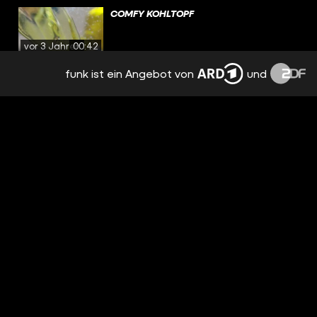
COMFY KOHLTOPF
vor 3 Jahren
00:42
funk ist ein Angebot von
und
WARUM IST CONTAINERN ILLEGAL?
vor 3 Jahren
01:24
APFELPFANNKUCHEN
vor 3 Jahren
00:28
ERDNUSSCURRY MIT JAN
vor 3 Jahren
00:49
CHILI IM TACO-KORB
vor 3 Jahren
00:54