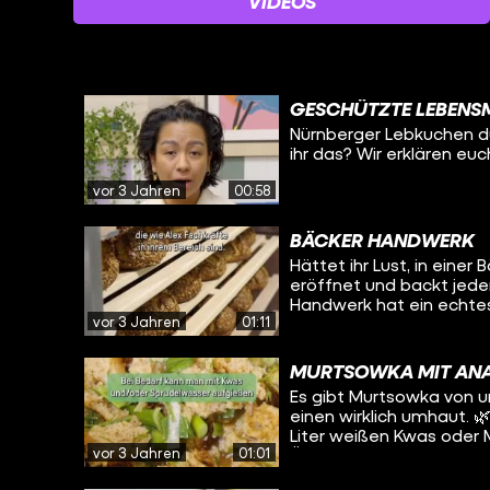
VIDEOS
GESCHÜTZTE LEBENSM
Nürnberger Lebkuchen dü
ihr das? Wir erklären eu
vor 3 Jahren
00:58
BÄCKER HANDWERK
Hättet ihr Lust, in einer
eröffnet und backt jeden
Handwerk hat ein echtes
vor 3 Jahren
01:11
gefragt, woran das liegt
MURTSOWKA MIT AN
Es gibt Murtsowka von un
einen wirklich umhaut. 🌿 Ihr braucht: 1 Bund Frühlingszwiebeln 1 TL Sal
Liter weißen Kwas oder 
vor 3 Jahren
01:01
Öl 1 EL Essigessenz 1/2 T
Zuerst werden die Lauch