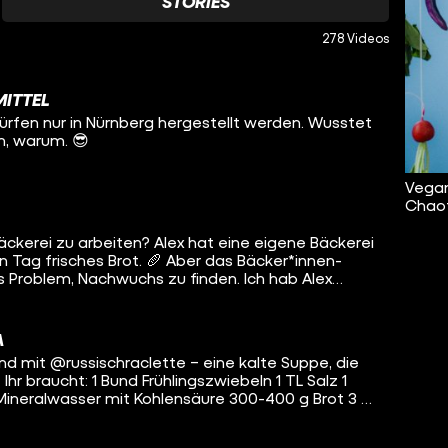
STORIES
278 Videos
ITTEL
rfen nur in Nürnberg hergestellt werden. Wusstet
ch, warum. 😎
Vegan
Chaot
 Bäckerei zu arbeiten? Alex hat eine eigene Bäckerei
 Tag frisches Brot. 🥖 Aber das Bäcker*innen-
 Problem, Nachwuchs zu finden. Ich hab Alex
.
A
d mit @‌russischraclette – eine kalte Suppe, die
z 1
Mineralwasser mit Kohlensäure 300-400 g Brot 3 EL
L frisch gemahlener schwarzer Pfeffer 1 Bund Dill
zwiebeln in grobe Ringe geschnitten und mit