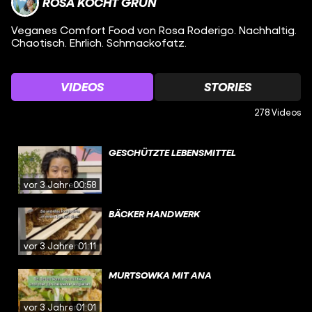
ROSA KOCHT GRÜN
Veganes Comfort Food von Rosa Roderigo. Nachhaltig.
Chaotisch. Ehrlich. Schmackofatz.
VIDEOS
STORIES
278 Videos
GESCHÜTZTE LEBENSMITTEL
vor 3 Jahren
00:58
BÄCKER HANDWERK
vor 3 Jahren
01:11
MURTSOWKA MIT ANA
vor 3 Jahren
01:01