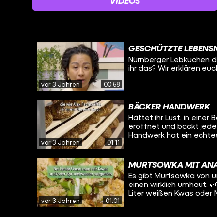
VIDEOS
GESCHÜTZTE LEBENSM
Nürnberger Lebkuchen dü
ihr das? Wir erklären eu
vor 3 Jahren
00:58
BÄCKER HANDWERK
Hättet ihr Lust, in einer
eröffnet und backt jeden
Handwerk hat ein echtes
vor 3 Jahren
01:11
gefragt, woran das liegt
MURTSOWKA MIT AN
Es gibt Murtsowka von un
einen wirklich umhaut. 🌿 Ihr braucht: 1 Bund Frühlingszwiebeln 1 TL Sal
Liter weißen Kwas oder 
vor 3 Jahren
01:01
Öl 1 EL Essigessenz 1/2 T
Zuerst werden die Lauch