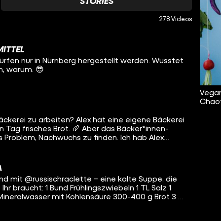
STORIES
278 Videos
ITTEL
rfen nur in Nürnberg hergestellt werden. Wusstet
ch, warum. 😎
Vegan
Chaot
 Bäckerei zu arbeiten? Alex hat eine eigene Bäckerei
 Tag frisches Brot. 🥖 Aber das Bäcker*innen-
 Problem, Nachwuchs zu finden. Ich hab Alex
.
A
d mit @‌russischraclette – eine kalte Suppe, die
z 1
Mineralwasser mit Kohlensäure 300-400 g Brot 3 EL
L frisch gemahlener schwarzer Pfeffer 1 Bund Dill
zwiebeln in grobe Ringe geschnitten und mit