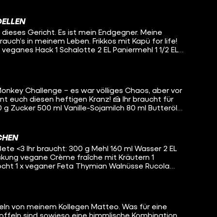
er, Pfeffer & Chiliflocken drüberstreuen. Und kalt
auchpulver geräuchertes Paprikapulver
östlichkeit!
DELLEN
 Petersilie kleinhacken. Den Tofu mit Olivenöl
 dieses Gericht. Es ist mein Endgegner. Meine
die Gewürze dazu. In eine Schüssel schmeißen.
rauch’s in meinem Leben. Frikkos mit Kapü for life!
hetti al dente kochen. Schalotten und Knoblauch
ünsten. Mit Sahne aufgießen und mit Muskatnuss
irekt in die Soße geben. Petersilie drunter, die
vegane Butter 250 ml
verteilen, Hefeflocken für den käsigen
üsebrühe 2 EL Sojasoße extradunkel 2
#rosakochtgrün #funk
ker #veganfood #vegandeutschland
Monkey Challenge – es war völliges Chaos, aber vor
schnittener Schalotte, Paniermehl, Senf,
essen #tasty #comfortfood #spaghetti
h diesen heftigen Kranz! 🍰 Ihr braucht für
, Salz und Pfeffer vermengen. Kleine oder große
 g Zucker 500 ml Vanille-Sojamilch 80 ml Butteröl 1
d in einer Pfanne goldig brutzeln. Die Kartoffeln
Für die Creme: 1 1/2 Packungen
 und Sahne vermengen und stampfen. Mit Salz
 ml Vanille-Sojamilch 500 g vegane Butter 1/2
hmsoße einfach 2 EL Butter in einem kleinen Topf
0 g Johannisbeergelee 400 g Haselnusskrokant
ühren und mit Sahne und Gemüsebrühe aufschütten.
CHEN
a dunkle Sojasoße dazurühren und servieren. Guten!
te <3 Ihr braucht: 300 g Mehl 160 ml Wasser 2 EL
 den Ofen. Vanillepudding nach Packungsangabe
in Grund, warum die Soße bei euch anders
ackung vegane Crème fraîche mit Kräutern 1
sen. Die Butter aufschlagen, den Pudding und den
ojasauce ist wirklich extra dunkel. Achtet da,
cht 1 x veganer Feta Thymian Walnüsse Rucola
 Jetzt den abgekühlten Kuchen durchschneiden
f drauf. Ich finde die Salzkraft und den Geschmack
e befüllen. Am Ende mit Creme einstreichen und
e ist mir oft zu fad und viel zu salzig.
Alles für 5-7 Minuten verkneten, abdecken und
en. Mit der restlichen Buttercreme dann Rosetten
den Belag machen. Dafür veganen Feta mit einer
eils eine Belegkirsche draufsetzen.
Kräuter-Crème-fraîche vermengen und, wer will,
feln von meinem Kollegen Matteo. Was für eine
ffer abrunden. Den Teig durch 2 oder 4 teilen und
rtoffeln sind sowieso eine himmlische Kombination.