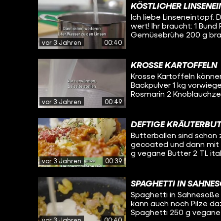
etwas Salz zusammen ze
KÖSTLICHER LINSENE
zusammen mit den Lauc
Ich liebe Linseneintopf.
EL Essigessenz und Pfe
wert! Ihr braucht: 1 Bund Petersilie 2 EL Balsamico (bianco) 1 Liter
vorsichtiger sein, da di
Gemüsebrühe 200 g brau
wurden. Dann gießen wir
vor 3 Jahren
00:40
kleines Stück Knollensell
das alte Brot rein und lassen
Räuchertofu Zuerst die Linsen waschen. Gemüsebrühe in den Topf und die
vergorenes Getränk auf 
Linsen kochen. Wer möch
Aromatics wie Ingwer. D
KROSSE KARTOFFELN
reinschütten und die Koc
es aber auch einfach im
Krosse Kartoffeln können keinen
es einfach lieber, die Li
Bedarf kann man mit Kw
Backpulver 1 kg vorwieg
Zwischenzeit Knollenselle
mit etwas Olivenöl servie
Rosmarin 2 Knoblauchzehen Kartoffeln schälen, kleinschneiden
Räuchertofu kleinschnei
vor 3 Jahren
00:49
Minuten kochen. In der Z
dazuschütten. Alles Kleingeschnittene – bis auf Tofu und Petersilie – zu
einem kleinen Topf erwä
den gekochten Linsen sc
abschütten und die Stück
Minuten köcheln. Kurz vor
DEFTIGE KRÄUTERBU
es so aussieht als hättet ihr einen s
wirklich köstlicher Lins
Butterballen sind schon 
Blech verteilen. Für 20 
und schmackhaft. #wirkochengrün #rosakochtgrün #vegan #funk
gecoated und dann mit Pizzaran
warten bis sie goldig si
#govegan #vegandeuts
g vegane Butter 2 TL ita
sind die krispy krossen K
#comfortfood #tasty #
vor 3 Jahren
00:39
Tomatenmark 1 Hand sch
Zweig Rosmarin Salz & Pfeffer Hefeflocken zum Rollen Papri
zum Servieren Zuerst Oliven, Rosmarin und getrocknete Tomaten
SPAGHETTI IN SAHNES
kleinhacken, Knoblauch 
Spaghetti in Sahnesoße –
Tomatenmark dazu. Italie
kann auch noch Pilze dazu anbr
kleingeschnittene rein. Hefeflocken auf einen extra Teller geben. Ein
Spaghetti 250 g vegane
bisschen Butter nehmen,
vor 3 Jahren
00:40
glatte Petersilie Weißer Pfeffer Mu