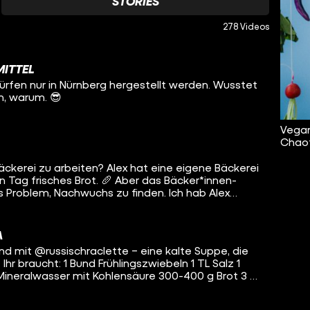
STORIES
278 Videos
ITTEL
rfen nur in Nürnberg hergestellt werden. Wusstet
ch, warum. 😎
Vegan
Chaot
 Bäckerei zu arbeiten? Alex hat eine eigene Bäckerei
 Tag frisches Brot. 🥖 Aber das Bäcker*innen-
 Problem, Nachwuchs zu finden. Ich hab Alex
.
A
d mit @‌russischraclette – eine kalte Suppe, die
z 1
Mineralwasser mit Kohlensäure 300-400 g Brot 3 EL
L frisch gemahlener schwarzer Pfeffer 1 Bund Dill
zwiebeln in grobe Ringe geschnitten und mit