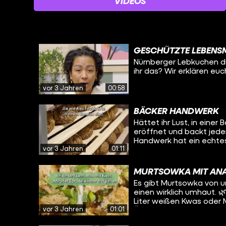
VIDEOS
GESCHÜTZTE LEBENSM
Nürnberger Lebkuchen dü
ihr das? Wir erklären eu
vor 3 Jahren
00:58
BÄCKER HANDWERK
Hättet ihr Lust, in einer
eröffnet und backt jeden
Handwerk hat ein echtes
vor 3 Jahren
01:11
gefragt, woran das liegt
MURTSOWKA MIT AN
Es gibt Murtsowka von un
einen wirklich umhaut. 🌿 Ihr braucht: 1 Bund Frühlingszwiebeln 1 TL Sal
Liter weißen Kwas oder 
vor 3 Jahren
01:01
Öl 1 EL Essigessenz 1/2 T
Zuerst werden die Lauch