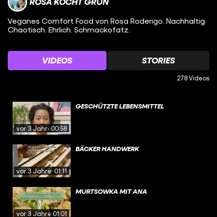
ROSA KOCHT GRÜN
Veganes Comfort Food von Rosa Roderigo. Nachhaltig.
Chaotisch. Ehrlich. Schmackofatz.
VIDEOS
STORIES
278 Videos
GESCHÜTZTE LEBENSMITTEL
vor 3 Jahren
00:58
BÄCKER HANDWERK
vor 3 Jahren
01:11
MURTSOWKA MIT ANA
vor 3 Jahren
01:01