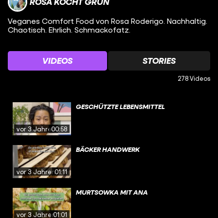
ROSA KOCHT GRÜN
Veganes Comfort Food von Rosa Roderigo. Nachhaltig.
Chaotisch. Ehrlich. Schmackofatz.
VIDEOS
STORIES
278 Videos
GESCHÜTZTE LEBENSMITTEL
vor 3 Jahren
00:58
BÄCKER HANDWERK
vor 3 Jahren
01:11
MURTSOWKA MIT ANA
vor 3 Jahren
01:01