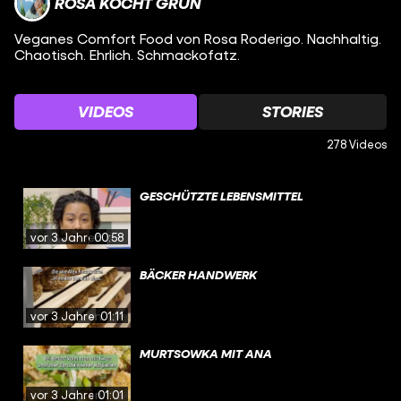
ROSA KOCHT GRÜN
Veganes Comfort Food von Rosa Roderigo. Nachhaltig.
Chaotisch. Ehrlich. Schmackofatz.
VIDEOS
STORIES
278 Videos
GESCHÜTZTE LEBENSMITTEL
vor 3 Jahren
00:58
BÄCKER HANDWERK
vor 3 Jahren
01:11
MURTSOWKA MIT ANA
vor 3 Jahren
01:01