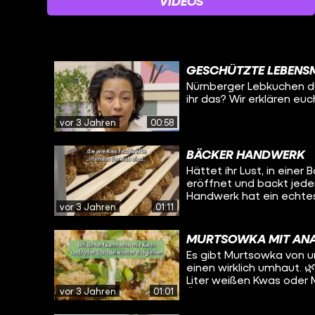
VIDEOS
GESCHÜTZTE LEBENSM
Nürnberger Lebkuchen dü
ihr das? Wir erklären eu
vor 3 Jahren
00:58
BÄCKER HANDWERK
Hättet ihr Lust, in einer
eröffnet und backt jeden
Handwerk hat ein echtes
vor 3 Jahren
01:11
gefragt, woran das liegt
MURTSOWKA MIT AN
Es gibt Murtsowka von un
einen wirklich umhaut. 🌿 Ihr braucht: 1 Bund Frühlingszwiebeln 1 TL Sal
Liter weißen Kwas oder 
vor 3 Jahren
01:01
Öl 1 EL Essigessenz 1/2 T
Zuerst werden die Lauch