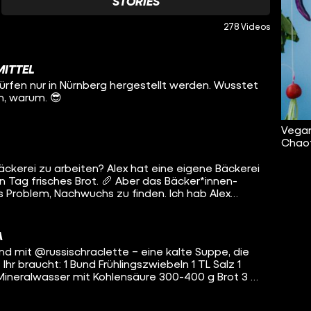
STORIES
278 Videos
ITTEL
rfen nur in Nürnberg hergestellt werden. Wusstet
ch, warum. 😎
Vegan
Chaot
 Bäckerei zu arbeiten? Alex hat eine eigene Bäckerei
 Tag frisches Brot. 🥖 Aber das Bäcker*innen-
 Problem, Nachwuchs zu finden. Ich hab Alex
.
A
d mit @‌russischraclette – eine kalte Suppe, die
z 1
Mineralwasser mit Kohlensäure 300-400 g Brot 3 EL
L frisch gemahlener schwarzer Pfeffer 1 Bund Dill
zwiebeln in grobe Ringe geschnitten und mit