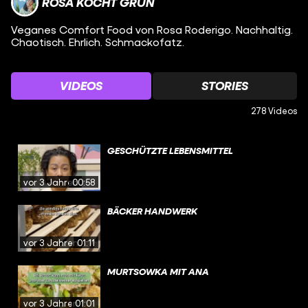
ROSA KOCHT GRÜN
Veganes Comfort Food von Rosa Roderigo. Nachhaltig.
Chaotisch. Ehrlich. Schmackofatz.
VIDEOS
STORIES
278 Videos
GESCHÜTZTE LEBENSMITTEL
vor 3 Jahren
00:58
BÄCKER HANDWERK
vor 3 Jahren
01:11
MURTSOWKA MIT ANA
vor 3 Jahren
01:01